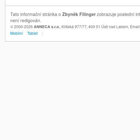
Tato informační stránka o
Zbyněk Filinger
zobrazuje poslední in
není redigován.
© 2000-2026
ANNECA s.r.o.
, Klíšská 977/77, 400 01 Ústí nad Labem,
Email
Mobilní
Tablet
|