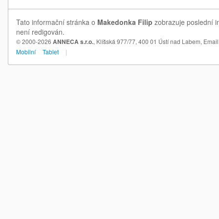
Tato informační stránka o
Makedonka Filip
zobrazuje poslední i
není redigován.
© 2000-2026
ANNECA s.r.o.
, Klíšská 977/77, 400 01 Ústí nad Labem,
Email
Mobilní
Tablet
|