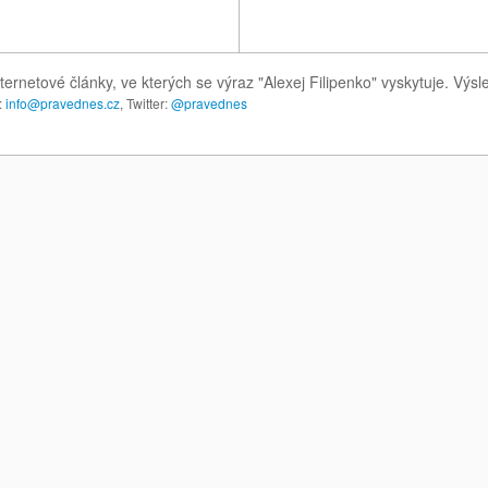
ternetové články, ve kterých se výraz "Alexej Filipenko" vyskytuje. Vý
:
info@pravednes.cz
, Twitter:
@pravednes