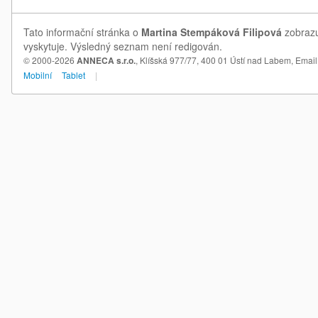
Tato informační stránka o
Martina Stempáková Filipová
zobrazu
vyskytuje. Výsledný seznam není redigován.
© 2000-2026
ANNECA s.r.o.
, Klíšská 977/77, 400 01 Ústí nad Labem,
Email
Mobilní
Tablet
|