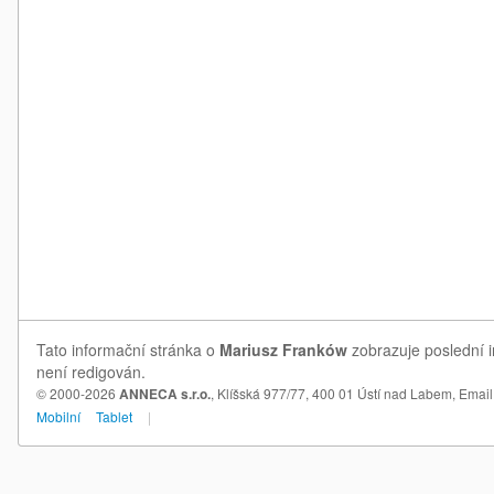
Tato informační stránka o
Mariusz Franków
zobrazuje poslední i
není redigován.
© 2000-2026
ANNECA s.r.o.
, Klíšská 977/77, 400 01 Ústí nad Labem,
Email
Mobilní
Tablet
|