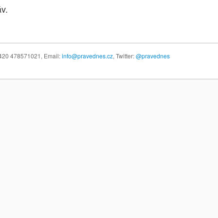
v.
 +420 478571021,
Email:
info@pravednes.cz
, Twitter:
@pravednes