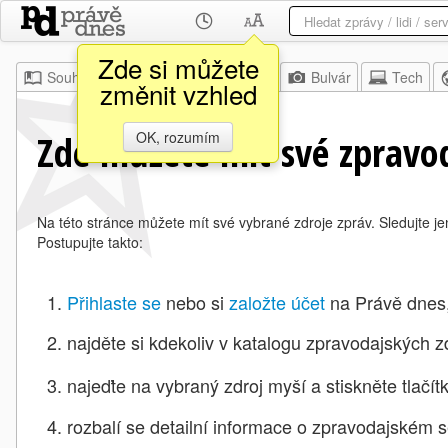
Zde si můžete
Souhrn
Moje
Z domova
Bulvár
Tech
změnit vzhled
Zde můžete mít své zpravod
OK, rozumím
Na této stránce můžete mít své vybrané zdroje zpráv. Sledujte je
Postupujte takto:
Přihlaste se
nebo si
založte účet
na Právě dnes
najděte si kdekoliv v katalogu zpravodajských zd
najeďte na vybraný zdroj myší a stiskněte
tlačí
rozbalí se detailní informace o zpravodajském s