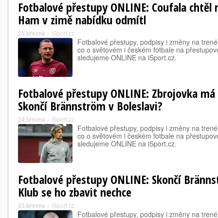
Fotbalové přestupy ONLINE: Coufala chtěl 
Ham v zimě nabídku odmítl
25.března
»
iSport.cz
Fotbalové přestupy, podpisy i změny na trené
co o světovém i českém fotbale na přestupové
sledujeme ONLINE na iSport.cz.
Fotbalové přestupy ONLINE: Zbrojovka má 
Skončí Brännström v Boleslavi?
24.března
»
iSport.cz
Fotbalové přestupy, podpisy i změny na trené
co o světovém i českém fotbale na přestupové
sledujeme ONLINE na iSport.cz.
Fotbalové přestupy ONLINE: Skončí Bränns
Klub se ho zbavit nechce
23.března
»
iSport.cz
Fotbalové přestupy, podpisy i změny na trené