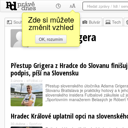
Zde si můžete
Souhrn
Moje
Z domova
Bulvár
Tech
změnit vzhled
Adama Grigera
OK, rozumím
Přestup Grigera z Hradce do Slovanu finišuj
podpis, píší na Slovensku
3.února
»
eFotbal.cz
Přestup slovenského útočníka Adama Grigera
Slovanu Bratislava je prakticky hotový a k jeh
slovenského insidera Futbalové zákulisie už 
„Sportovním manažerem Belasých je Róbert 
Hradec Králové uplatnil opci na slovenskéh
30.dubna
»
Sport.cz