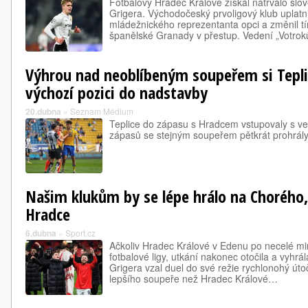
Fotbalový Hradec Králové získal natrvalo sl
Grigera. Východočeský prvoligový klub uplatn
mládežnického reprezentanta opci a změnil t
španělské Granady v přestup. Vedení „Votro
Výhrou nad neoblíbeným soupeřem si Teplic
výchozí pozici do nadstavby
20.dubna
»
Seznam Médium
Teplice do zápasu s Hradcem vstupovaly s velm
zápasů se stejným soupeřem pětkrát prohrály 
Našim klukům by se lépe hrálo na Chorého, 
Hradce
6.dubna
»
Sport.cz
Ačkoliv Hradec Králové v Edenu po necelé minu
fotbalové ligy, utkání nakonec otočila a vyhrá
Grigera vzal duel do své režie rychlonohý úto
lepšího soupeře než Hradec Králové…