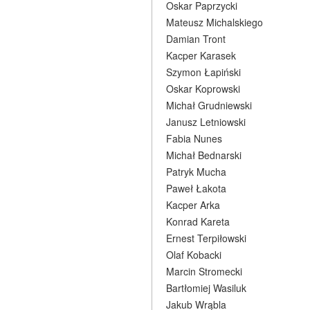
Oskar Paprzycki
Mateusz Michalskiego
Damian Tront
Kacper Karasek
Szymon Łapiński
Oskar Koprowski
Michał Grudniewski
Janusz Letniowski
Fabia Nunes
Michał Bednarski
Patryk Mucha
Paweł Łakota
Kacper Arka
Konrad Kareta
Ernest Terpiłowski
Olaf Kobacki
Marcin Stromecki
Bartłomiej Wasiluk
Jakub Wrąbla