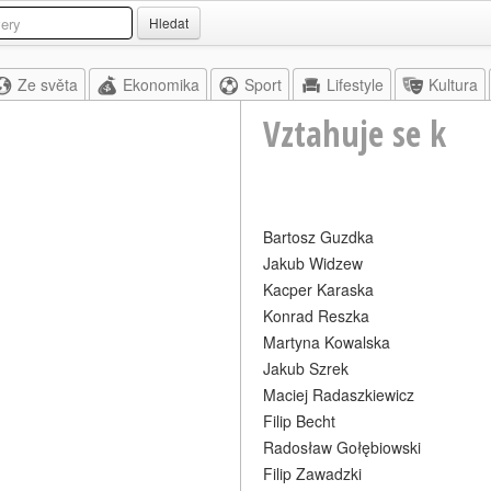
Hledat
Ze světa
Ekonomika
Sport
Lifestyle
Kultura
Vztahuje se k
Bartosz Guzdka
Jakub Widzew
Kacper Karaska
Konrad Reszka
Martyna Kowalska
Jakub Szrek
Maciej Radaszkiewicz
Filip Becht
Radosław Gołębiowski
Filip Zawadzki