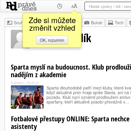
Zde si můžete
Souhrn
Moje
Z domova
Bulvár
Tech
změnit vzhled
Jakub Havrlík
OK, rozumím
Sparta myslí na budoucnost. Klub prodlouži
nadějím z akademie
5.února
»
Ruik.cz
Sparta dlouhodobě patří mezi kluby, které kval
když aktuálně prim hraje spíše Slavia, ani na 
pozadu. Klub nyní oznámil prodloužení smluv
sparťany, kteří aktuálně působí převážně v…
Fotbalové přestupy ONLINE: Sparta nechce 
asistenty