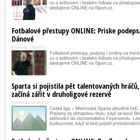
co o světovém i českém fotbale na přestupové
sledujeme ONLINE na iSport.cz.
Fotbalové přestupy ONLINE: Priske podepsal
Dánové
9.června
»
iSport.cz
Fotbalové přestupy, podpisy i změny na trené
co o světovém i českém fotbale na přestupové
sledujeme ONLINE na iSport.cz.
Sparta si pojistila pět talentovaných hráčů
začíná zářit v druholigové rezervě
9.června
»
eFotbal.cz
Česká liga > Mistrovská Sparta aktuálně řeší
Pražany za obhajobou titulu, když se kouč Bri
stěhování do nizozemského Feyenoordu. Lete
budoucnost, když si klub pojistil profesionáln