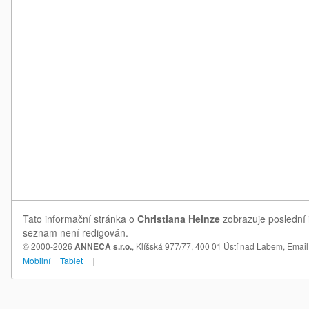
Tato informační stránka o
Christiana Heinze
zobrazuje poslední i
seznam není redigován.
© 2000-2026
ANNECA s.r.o.
, Klíšská 977/77, 400 01 Ústí nad Labem,
Email
Mobilní
Tablet
|