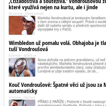
‚Ctižádostivá a soutěživá.‘ Vondroušovou zd
které využívá nejen na kurtu, ale i jinde
25.června
»
Český rozhlas
Markéta Vondroušová je tenisovým fanatikem,
v čem zrovna s někým soupeří. Právě o soutě
další díl našeho seriálu o předních sportovcích
olympijské hry v Paříži.
Wimbledon už pomalu volá. Obhajoba je tla
tuší Vondroušová
5.června
»
iDNES.cz
Sotva dohrála na jednom grandslamu, už teď a
následujícího. Markéta Vondroušová přesně z
prvního wimbledonského úterý, coby úřadujíc
Londýně si užije tradiční výsadu, že ob…
Kouč Vondroušové: Špatné věci už jsou za 
automaticky
3.června
»
iSport.cz
PŘÍMO Z PAŘÍŽE | Počtvrté v životě nastoup
grandslamovém čtvrtfinále. Počtvrté u toho s n