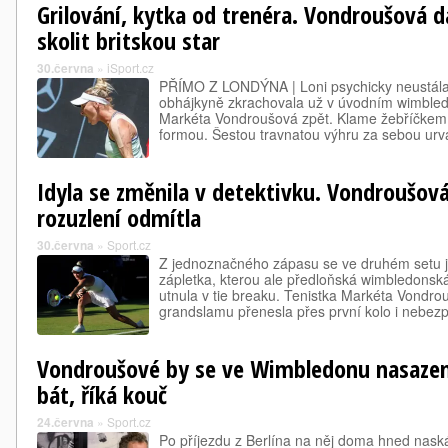
Grilování, kytka od trenéra. Vondroušová dá
skolit britskou star
30.června
»
iSport.cz
PŘÍMO Z LONDÝNA | Loni psychicky neustála tl
obhájkyně zkrachovala už v úvodním wimbled
Markéta Vondroušová zpět. Klame žebříčkem (
formou. Šestou travnatou výhru za sebou ur
Idyla se změnila v detektivku. Vondroušová
rozuzlení odmítla
30.června
»
Sport.cz
Z jednoznačného zápasu se ve druhém setu j
zápletka, kterou ale předloňská wimbledonsk
utnula v tie breaku. Tenistka Markéta Vondr
grandslamu přenesla přes první kolo i nebe
Vondroušové by se ve Wimbledonu nasazen
bát, říká kouč
24.června
»
Sport.cz
Po příjezdu z Berlína na něj doma hned naskáka