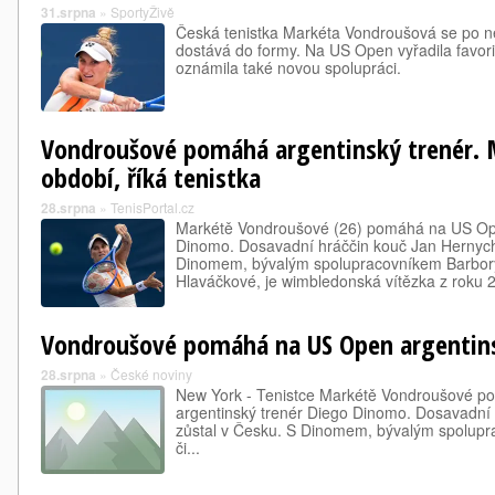
31.srpna
»
SportyŽivě
Česká tenistka Markéta Vondroušová se po 
dostává do formy. Na US Open vyřadila favori
oznámila také novou spolupráci.
Vondroušové pomáhá argentinský trenér.
období, říká tenistka
28.srpna
»
TenisPortal.cz
Markétě Vondroušové (26) pomáhá na US Ope
Dinomo. Dosavadní hráččin kouč Jan Hernych
Dinomem, bývalým spolupracovníkem Barbory 
Hlaváčkové, je wimbledonská vítězka z rok
Vondroušové pomáhá na US Open argentin
28.srpna
»
České noviny
New York - Tenistce Markétě Vondroušové 
argentinský trenér Diego Dinomo. Dosavadní
zůstal v Česku. S Dinomem, bývalým spolupr
či...