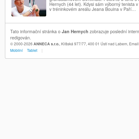
Hernych (44 let). Kdysi sám výborný tenista v
v tréninkovém areálu Jeana Bouina v Paří…
Tato informační stránka o
Jan Hernych
zobrazuje poslední inter
redigován.
© 2000-2026
ANNECA s.r.o.
, Klíšská 977/77, 400 01 Ústí nad Labem,
Email
Mobilní
Tablet
|