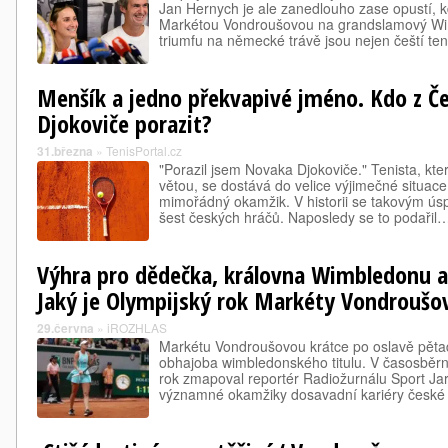
Jan Hernych je ale zanedlouho zase opustí, k
Markétou Vondroušovou na grandslamový W
triumfu na německé trávě jsou nejen čeští te
Menšík a jedno překvapivé jméno. Kdo z Č
Djokoviče porazit?
31.března
»
TenisPortal.cz
"Porazil jsem Novaka Djokoviče." Tenista, kte
větou, se dostává do velice výjimečné situace.
mimořádný okamžik. V historii se takovým ú
šest českých hráčů. Naposledy se to podařil
Výhra pro dědečka, královna Wimbledonu a
Jaký je Olympijský rok Markéty Vondroušo
29.června
»
iROZHLAS
Markétu Vondroušovou krátce po oslavě pěta
obhajoba wimbledonského titulu. V časosbě
rok zmapoval reportér Radiožurnálu Sport Jar
významné okamžiky dosavadní kariéry české