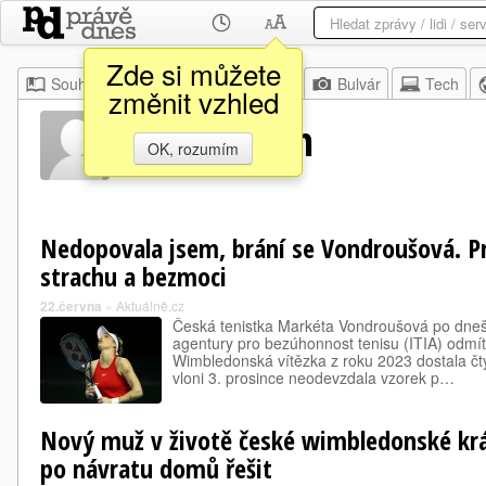
Zde si můžete
Souhrn
Moje
Z domova
Bulvár
Tech
změnit vzhled
Jan Hernych
OK, rozumím
Nedopovala jsem, brání se Vondroušová. Pr
strachu a bezmoci
22.června
»
Aktuálně.cz
Česká tenistka Markéta Vondroušová po dneš
agentury pro bezúhonnost tenisu (ITIA) odmít
Wimbledonská vítězka z roku 2023 dostala čtyř
vloni 3. prosince neodevzdala vzorek p…
Nový muž v životě české wimbledonské král
po návratu domů řešit