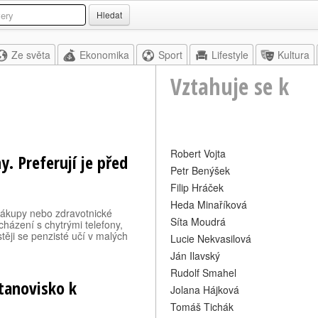
Hledat
Ze světa
Ekonomika
Sport
Lifestyle
Kultura
Vztahuje se k
Robert Vojta
. Preferují je před
Petr Benýšek
Filip Hráček
Heda Minaříková
 nákupy nebo zdravotnické
Síta Moudrá
cházení s chytrými telefony,
stěji se penzisté učí v malých
Lucie Nekvasilová
Ján Ilavský
Rudolf Smahel
tanovisko k
Jolana Hájková
Tomáš Tichák