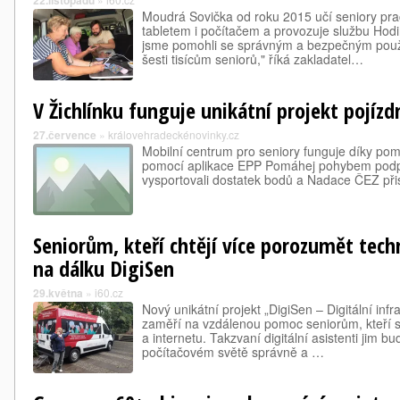
22.listopadu
Moudrá Sovička od roku 2015 učí seniory pra
tabletem i počítačem a provozuje službu Hodin
jsme pomohli se správným a bezpečným použ
šesti tisícům seniorů," říká zakladatel…
V Žichlínku funguje unikátní projekt pojíz
27.července
»
královehradeckénovinky.cz
Mobilní centrum pro seniory funguje díky po
pomocí aplikace EPP Pomáhej pohybem podpoř
vysportovali dostatek bodů a Nadace ČEZ přis
Seniorům, kteří chtějí více porozumět tec
na dálku DigiSen
29.května
»
i60.cz
Nový unikátní projekt „DigiSen – Digitální infr
zaměří na vzdálenou pomoc seniorům, kteří s
a internetu. Takzvaní digitální asistenti jim 
počítačovém světě správně a …