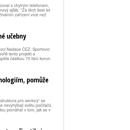
covat s chytrým telefonem,
ový ajťák. "Za těch šest let
íváním zařízení více než
dné učebny
moci Nadace ČEZ. Sportovci
ili tento projekt a
pěla částkou 70 tisíc korun.
hnologiím, pomůže
astruktura pro seniory“ se
e nevyhýbají světu počítačů
budou pomáhat v tom, jak se v