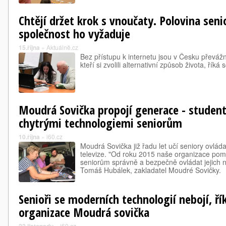
Chtějí držet krok s vnoučaty. Polovina sen
společnost ho vyžaduje
15.října
»
Aktuálně.cz
Bez přístupu k internetu jsou v Česku převážně
kteří si zvolili alternativní způsob života, říká 
Moudrá Sovička propojí generace - studen
chytrými technologiemi seniorům
10.října
»
i60.cz
Moudrá Sovička již řadu let učí seniory ovláda
televize. "Od roku 2015 naše organizace pom
seniorům správně a bezpečně ovládat jejich no
Tomáš Hubálek, zakladatel Moudré Sovičky.
Senioři se moderních technologií nebojí, ř
organizace Moudrá sovička
»
i60.cz