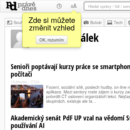
Zde si můžete
Souhrn
Moje
Z domova
Bulvár
Tech
změnit vzhled
Tomáš Hubálek
OK, rozumím
Senioři poptávají kurzy práce se smartphony
počítači
15.března
»
ČT24
Focení, sociální sítě, poslech hudby, on-line
aplikace. Mezi seniory roste zájem o kurzy za
potvrdili ČT oslovení organizátoři lekcí. Nejča
skupinách, existuje ale ta…
Akademický senát PdF UP vzal na vědomí S
používání AI