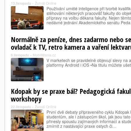
13.listopadu
»
Žurnál Online
Používání umělé inteligence při tvorbě kvalifi
stěhování některých pracovišť fakulty do obj
přípravy na volbu děkana fakulty. Nejen těm
nedávné jednání Akademického senátu Ped
Normálně za peníze, dnes zadarmo nebo se 
ovladač k TV, retro kamera a vaření lektvar
8.listopadu
»
MobilMania.cz
V marketech se pravidelně objevují slevy na a
platformy Android i iOS •Na titulu můžete ušet
Kdopak by se praxe bál? Pedagogická fakul
workshopy
22.listopadu
»
Žurnál Online
První dvě debaty připraveného cyklu Kdopak 
studentům, ale i zástupcům škol, jak jsou tat
přinesly spoustu zajímavých informací a st
zmírnit z nastávající praxe ostych či…