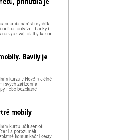
etu, přinutila je
, pandemie nárůst urychlila.
 online, potvrzují banky i
ce využívají platby kartou.
 mobily. Bavily je
álním kurzu v Novém Jičíně
emi svých zařízení a
apy nebo bezplatné
ytré mobily
ním kurzu učili senioři.
ízení a porozuměli
zplatné komunikační cesty.