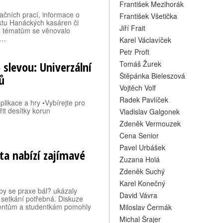
František Mezihorák
kačních prací, informace o
František Všetička
ektu Hanáckých kasáren či
Jiří Frait
to tématům se věnovalo
a…
Karel Václavíček
Petr Proft
slevou: Univerzální
Tomáš Žurek
Štěpánka Bieleszová
ů
Vojtěch Volf
Radek Pavlíček
plikace a hry •Vybírejte pro
řit desítky korun
Vladislav Galgonek
Zdeněk Vermouzek
Cena Senior
Pavel Urbášek
ta nabízí zajímavé
Zuzana Holá
Zdeněk Suchý
Karel Konečný
by se praxe bál? ukázaly
David Vávra
o setkání potřebná. Diskuze
udentům a studentkám pomohly
Miloslav Čermák
Michal Šrajer