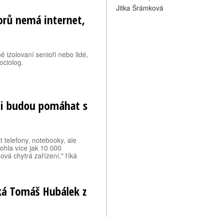
Jitka Šrámková
iorů nemá internet,
 izolovaní senioři nebo lidé,
sociolog.
ti budou pomáhat s
t telefony, notebooky, ale
ohla více jak 10 000
vá chytrá zařízení," říká
íká Tomáš Hubálek z