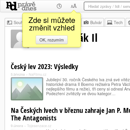
Zde si můžete
Souhrn
Moje
Z domova
Bulvár
Tech
změnit vzhled
Adam Sedlák Il
OK, rozumím
Český lev 2023: Výsledky
5.března
»
NaFilmu.cz
Jubilejní 30. ročník Českého lva zná své vítě
historické drama Il Boemo režiséra Petra Vá
nejlepšího filmu a režie), tři ceny si odnesl 
Podezření zvítězily ve dvou kategor…
Na Českých lvech v březnu zahraje Jan P. 
The Antagonists
9.února
»
Tojesenzace.cz