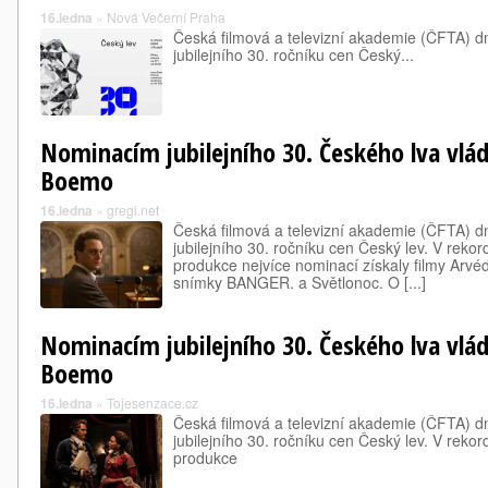
16.ledna
»
Nová Večerní Praha
Česká filmová a televizní akademie (ČFTA) 
jubilejního 30. ročníku cen Český...
Nominacím jubilejního 30. Českého lva vlád
Boemo
16.ledna
»
gregi.net
Česká filmová a televizní akademie (ČFTA) 
jubilejního 30. ročníku cen Český lev. V rekor
produkce nejvíce nominací získaly filmy Arvéd
snímky BANGER. a Světlonoc. O [...]
Nominacím jubilejního 30. Českého lva vlád
Boemo
16.ledna
»
Tojesenzace.cz
Česká filmová a televizní akademie (ČFTA) 
jubilejního 30. ročníku cen Český lev. V rekor
produkce