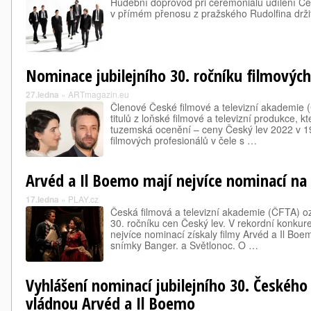
Hudební doprovod při ceremoniálu udílení Če
v přímém přenosu z pražského Rudolfina držit
Nominace jubilejního 30. ročníku filmových
27.ledna
»
ARTmagazin.eu
Členové České filmové a televizní akademie 
titulů z loňské filmové a televizní produkce, k
tuzemská ocenění – ceny Český lev 2022 v 1
filmových profesionálů v čele s …
Arvéd a Il Boemo mají nejvíce nominací na 
17.ledna
»
PLAY.cz
Česká filmová a televizní akademie (ČFTA) o
30. ročníku cen Český lev. V rekordní konkur
nejvíce nominací získaly filmy Arvéd a Il Boe
snímky Banger. a Světlonoc. O …
Vyhlášení nominací jubilejního 30. Českého 
vládnou Arvéd a Il Boemo