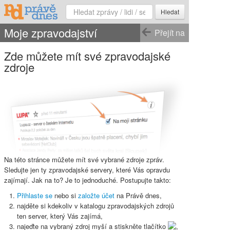
Hledat
Moje zpravodajství
Přejít na
Zde můžete mít své zpravodajské
zdroje
Na této stránce můžete mít své vybrané zdroje zpráv.
Sledujte jen ty zpravodajské servery, které Vás opravdu
zajímají. Jak na to? Je to jednoduché. Postupujte takto:
Přihlaste se
nebo si
založte účet
na Právě dnes,
najděte si kdekoliv v katalogu zpravodajských zdrojů
ten server, který Vás zajímá,
najeďte na vybraný zdroj myší a stiskněte
tlačítko
,