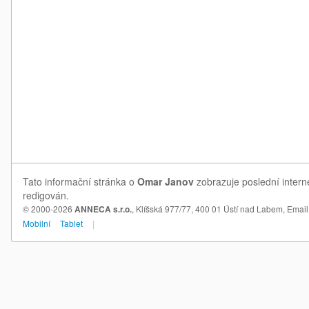
Tato informační stránka o
Omar Janov
zobrazuje poslední intern
redigován.
© 2000-2026
ANNECA s.r.o.
, Klíšská 977/77, 400 01 Ústí nad Labem,
Email
Mobilní
Tablet
|