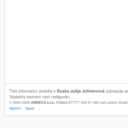
Tato informační stránka o
Ruska Julija Jefimovová
zobrazuje po
Výsledný seznam není redigován.
© 2000-2026
ANNECA s.r.o.
, Klíšská 977/77, 400 01 Ústí nad Labem,
Email
Mobilní
Tablet
|