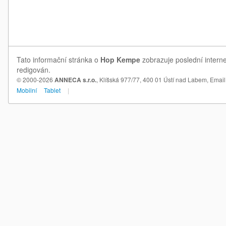
Tato informační stránka o
Hop Kempe
zobrazuje poslední intern
redigován.
© 2000-2026
ANNECA s.r.o.
, Klíšská 977/77, 400 01 Ústí nad Labem,
Email
Mobilní
Tablet
|