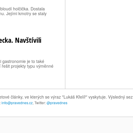
lbloudí holčička. Dostala
u. Jejími kmotry se staly
cka. Navštívili
i gastronomie je to také
í řešit projekty typu výměnné
tové články, ve kterých se výraz "Lukáš Kfelíř" vyskytuje. Výsledný s
:
info@pravednes.cz
, Twitter:
@pravednes