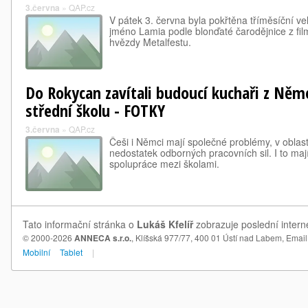
3.června
»
QAP.cz
V pátek 3. června byla pokřtěna tříměsíční ve
jméno Lamia podle blonďaté čarodějnice z film
hvězdy Metalfestu.
Do Rokycan zavítali budoucí kuchaři z Něme
střední školu - FOTKY
3.června
»
QAP.cz
Češi i Němci mají společné problémy, v oblast
nedostatek odborných pracovních sil. I to maj
spolupráce mezi školami.
Tato informační stránka o
Lukáš Kfelíř
zobrazuje poslední interne
© 2000-2026
ANNECA s.r.o.
, Klíšská 977/77, 400 01 Ústí nad Labem,
Email
Mobilní
Tablet
|