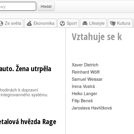
Hledat
Ze světa
Ekonomika
Sport
Lifestyle
Kultura
Vztahuje se k
Xaver Dietrich
auto. Žena utrpěla
Reinhard Wölfl
Samuel Weissar
Irena Vostrá
 hodinách k dopravní
Heiko Langer
 integrovanného systému.
Filip Beneš
Jaroslava Havlíčková
etalová hvězda Rage