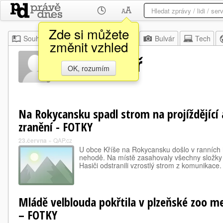
Zde si můžete
Souhrn
Moje
Z domova
Bulvár
Tech
změnit vzhled
Lukáš Kfelíř
OK, rozumím
Na Rokycansku spadl strom na projíždějící 
zranění - FOTKY
23.června
»
QAP.cz
U obce Kříše na Rokycansku došlo v ranních
nehodě. Na místě zasahovaly všechny složky
Hasiči odstranili vzrostlý strom z komunikace.
Mládě velblouda pokřtila v plzeňské zoo m
– FOTKY