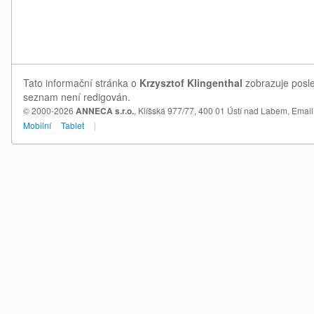
Tato informační stránka o
Krzysztof Klingenthal
zobrazuje posled
seznam není redigován.
© 2000-2026
ANNECA s.r.o.
, Klíšská 977/77, 400 01 Ústí nad Labem,
Email
Mobilní
Tablet
|