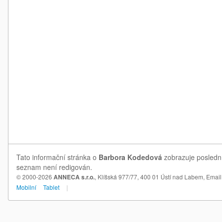
Tato informační stránka o
Barbora Kodedová
zobrazuje poslední
seznam není redigován.
© 2000-2026
ANNECA s.r.o.
, Klíšská 977/77, 400 01 Ústí nad Labem,
Email
Mobilní
Tablet
|