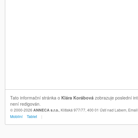
Tato informační stránka o
Klára Korábová
zobrazuje poslední int
není redigován.
© 2000-2026
ANNECA s.r.o.
, Klíšská 977/77, 400 01 Ústí nad Labem,
Email
Mobilní
Tablet
|