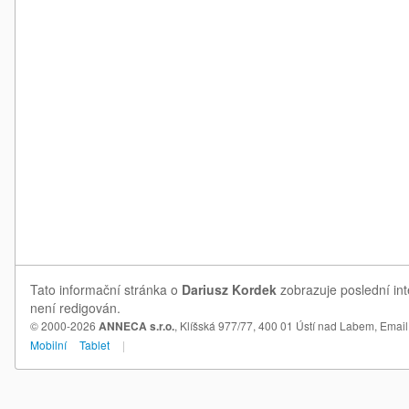
Tato informační stránka o
Dariusz Kordek
zobrazuje poslední int
není redigován.
© 2000-2026
ANNECA s.r.o.
, Klíšská 977/77, 400 01 Ústí nad Labem,
Email
Mobilní
Tablet
|