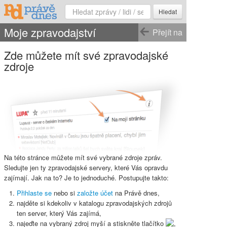
Hledat
Moje zpravodajství
Přejít na
Zde můžete mít své zpravodajské
zdroje
Na této stránce můžete mít své vybrané zdroje zpráv.
Sledujte jen ty zpravodajské servery, které Vás opravdu
zajímají. Jak na to? Je to jednoduché. Postupujte takto:
Přihlaste se
nebo si
založte účet
na Právě dnes,
najděte si kdekoliv v katalogu zpravodajských zdrojů
ten server, který Vás zajímá,
najeďte na vybraný zdroj myší a stiskněte
tlačítko
,