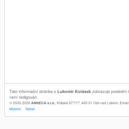
Tato informační stránka o
Lubomír Kotásek
zobrazuje poslední i
není redigován.
© 2000-2026
ANNECA s.r.o.
, Klíšská 977/77, 400 01 Ústí nad Labem,
Email
Mobilní
Tablet
|