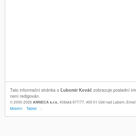
Tato informační stránka o
Ľubomír Kováč
zobrazuje poslední int
není redigován.
© 2000-2026
ANNECA s.r.o.
, Klíšská 977/77, 400 01 Ústí nad Labem,
Email
Mobilní
Tablet
|