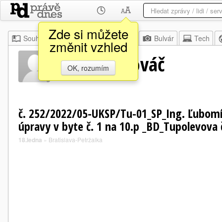
Zde si můžete
Souhrn
Moje
Z domova
Bulvár
Tech
změnit vzhled
Ľubomír Kováč
OK, rozumím
č. 252/2022/05-UKSP/Tu-01_SP_Ing. Ľubom
úpravy v byte č. 1 na 10.p _BD_Tupolevova 
18.ledna
»
Bratislava-Petržalka