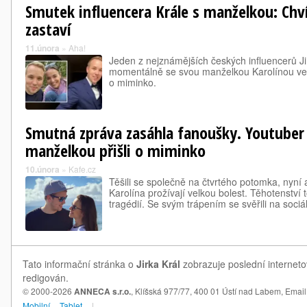
Smutek influencera Krále s manželkou: Chví
zastaví
11.února
»
Aha!
Jeden z nejznámějších českých influencerů Ji
momentálně se svou manželkou Karolínou velmi
o miminko.
Smutná zpráva zasáhla fanoušky. Youtuber J
manželkou přišli o miminko
10.února
»
Kafe.cz
Těšili se společně na čtvrtého potomka, nyní a
Karolína prožívají velkou bolest. Těhotenství 
tragédií. Se svým trápením se svěřili na sociáln
Tato informační stránka o
Jirka Král
zobrazuje poslední interneto
redigován.
© 2000-2026
ANNECA s.r.o.
, Klíšská 977/77, 400 01 Ústí nad Labem,
Email
Mobilní
Tablet
|