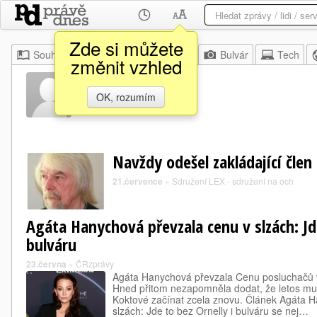
Zde si můžete
Souhrn
Moje
Z domova
Bulvár
Tech
změnit vzhled
Jirka Král
OK, rozumím
Navždy odešel zakládající člen
21.července
»
Sdružení LEX - sdružení na och
Agáta Hanychová převzala cenu v slzách: Jde
bulváru
23.června
»
ČRzprávy
Agáta Hanychová převzala Cenu posluchačů 
Hned přitom nezapomněla dodat, že letos mus
Koktové začínat zcela znovu. Článek Agáta 
slzách: Jde to bez Ornelly i bulváru se nej…