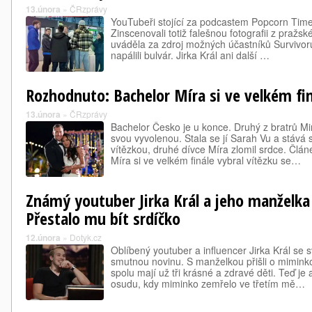
13.února
»
ČRzprávy
YouTubeři stojící za podcastem Popcorn Time 
Zinscenovali totiž falešnou fotografii z pražsk
uváděla za zdroj možných účastníků Survivor
napálili bulvár. Jirka Král ani další …
Rozhodnuto: Bachelor Míra si ve velkém fin
13.února
»
ČRzprávy
Bachelor Česko je u konce. Druhý z bratrů Mi
svou vyvolenou. Stala se jí Sarah Vu a stává 
vítězkou, druhé dívce Míra zlomil srdce. Člá
Míra si ve velkém finále vybral vítězku se…
Známý youtuber Jirka Král a jeho manželka 
Přestalo mu bít srdíčko
12.února
»
Dotyk.cz
Oblíbený youtuber a influencer Jirka Král se 
smutnou novinu. S manželkou přišli o miminko.
spolu mají už tři krásné a zdravé děti. Teď je
osudu, kdy miminko zemřelo ve třetím mě…