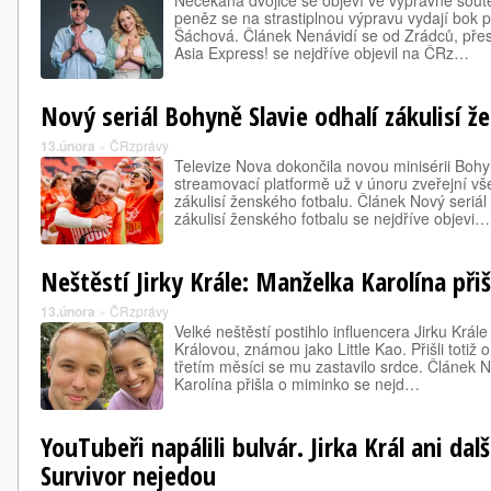
Nečekaná dvojice se objeví ve výpravné sout
peněz se na strastiplnou výpravu vydají bok 
Šáchová. Článek Nenávidí se od Zrádců, přes
Asia Express! se nejdříve objevil na ČRz…
Nový seriál Bohyně Slavie odhalí zákulisí ž
13.února
»
ČRzprávy
Televize Nova dokončila novou minisérii Bohy
streamovací platformě už v únoru zveřejní vše
zákulisí ženského fotbalu. Článek Nový seriál
zákulisí ženského fotbalu se nejdříve objevi…
Neštěstí Jirky Krále: Manželka Karolína př
13.února
»
ČRzprávy
Velké neštěstí postihlo influencera Jirku Král
Královou, známou jako Little Kao. Přišli toti
třetím měsíci se mu zastavilo srdce. Článek N
Karolína přišla o miminko se nejd…
YouTubeři napálili bulvár. Jirka Král ani dal
Survivor nejedou