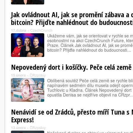
Jak ovládnout AI, jak se promění zábava a 
bitcoin? Přijďte nahlédnout do budoucnost
17.dubna
»
CzechCrunch
Ukážeme vám, jak se orientovat v rychle se 
osobnostmi na akci CzechCrunch Future, kte
Praze. Článek Jak ovládnout AI, jak se promě
bitcoin? Přijďte nahlédnout do budoucnosti…
Nepovedený dort i košíčky. Peče celá země
15.února
»
ČRzprávy
Oblíbená soutěž Peče celá země se rychle blíž
napínavém sedmém dílu musela odejít operní
Tuchlovic u Kladna. Článek Nepovedený dort 
opustila Denisa se nejdříve objevil na ČRzpr
Nenávidí se od Zrádců, přesto míří Tuna s 
Express!
13.února
»
ČRzprávy