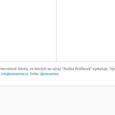
nternetové články, ve kterých se výraz "Anička Králíková" vyskytuje. V
:
info@pravednes.cz
, Twitter:
@pravednes