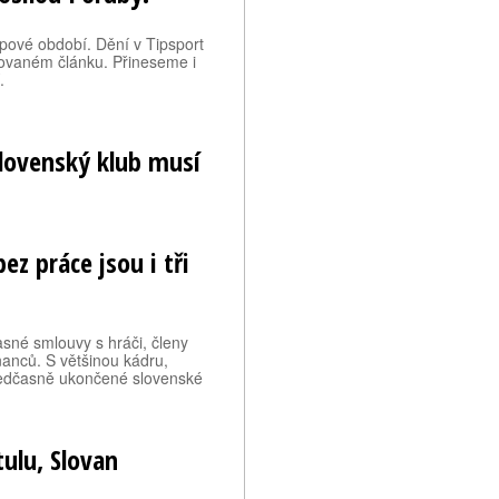
upové období. Dění v Tipsport
izovaném článku. Přineseme i
.
slovenský klub musí
ez práce jsou i tři
sné smlouvy s hráči, členy
anců. S většinou kádru,
ředčasně ukončené slovenské
tulu, Slovan