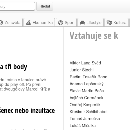
Hledat
Ze světa
Ekonomika
Sport
Lifestyle
Kultura
Vztahuje se k
Viktor Lang Švéd
a tři body
Junior Štochl
Radim Tesařík Robe
dní místo v tabulce právě
Adamo Lapšanský
p do play-off. Po první
rat dvougólový Marcel Kříž a
Slavie Martin Bača
Vojtěch Cermánek
Ondřej Kasperlík
ěšenec nebo inzultace
Křešimír Schildhabel
Tomáš Jurnečka
Lukáš Mičulka