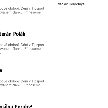
Václav Dobřemysl
upové období. Dění v Tipsport
izovaném článku. Přineseme i
.
terán Polák
upové období. Dění v Tipsport
izovaném článku. Přineseme i
.
v
upové období. Dění v Tipsport
izovaném článku. Přineseme i
.
osilou Poruby!