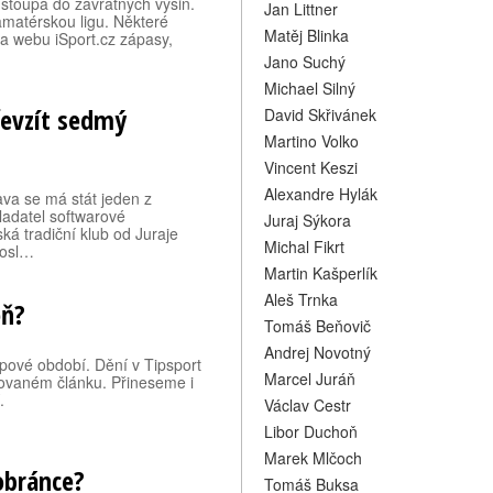
 stoupá do závratných výšin.
Jan Littner
 amatérskou ligu. Některé
Matěj Blinka
a webu iSport.cz zápasy,
Jano Suchý
Michael Silný
řevzít sedmý
David Skřivánek
Martino Volko
Vincent Keszi
Alexandre Hylák
va se má stát jeden z
ladatel softwarové
Juraj Sýkora
ká tradiční klub od Juraje
Michal Fikrt
 posl…
Martin Kašperlík
Aleš Trnka
eň?
Tomáš Beňovič
Andrej Novotný
upové období. Dění v Tipsport
Marcel Juráň
izovaném článku. Přineseme i
.
Václav Cestr
Libor Duchoň
Marek Mlčoch
obránce?
Tomáš Buksa