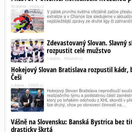
30.dubna
»
Hokej.cz
V pátek prvního května oficiálně začne přest
extralize a v Chance lize sledujeme v aktual
nejdůležitější zprávy ze druhé ligy či zahraničí
Zdevastovaný Slovan. Slavný 
rozpustit celé mužstvo
1.dubna
»
Aktuálně.cz
Hokejový Slovan Bratislava rozpustil kádr, b
Češi
1.dubna
»
iDNES.cz
Hokejový Slovan Bratislava neprodlouží souča
realizačního týmu a podstatnou částí zaměstn
který po loňském odchodu z KHL skončil v p
lize druhý, chce po obnovení činnosti na…
Vášně na Slovensku: Banská Bystrica bez ti
drasticky škrtá