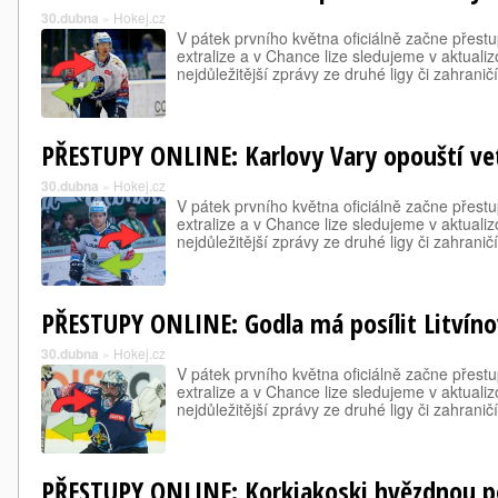
30.dubna
»
Hokej.cz
V pátek prvního května oficiálně začne přest
extralize a v Chance lize sledujeme v aktual
nejdůležitější zprávy ze druhé ligy či zahraničí
PŘESTUPY ONLINE: Karlovy Vary opouští ve
30.dubna
»
Hokej.cz
V pátek prvního května oficiálně začne přest
extralize a v Chance lize sledujeme v aktual
nejdůležitější zprávy ze druhé ligy či zahraničí
PŘESTUPY ONLINE: Godla má posílit Litvíno
30.dubna
»
Hokej.cz
V pátek prvního května oficiálně začne přest
extralize a v Chance lize sledujeme v aktual
nejdůležitější zprávy ze druhé ligy či zahraničí
PŘESTUPY ONLINE: Korkiakoski hvězdnou p