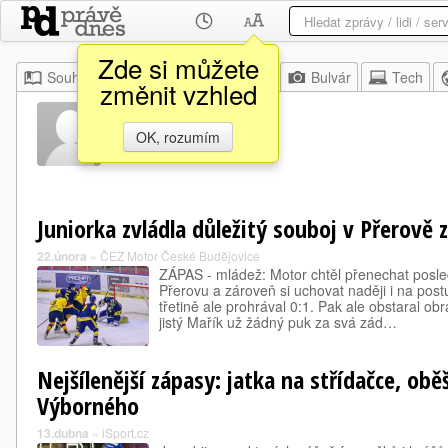
Zde si můžete
Souhrn
Moje
Z domova
Bulvár
Tech
změnit vzhled
Jiří Kučný
OK, rozumím
Juniorka zvládla důležitý souboj v Přerově z
22.února
»
ČEZ Motor České Budějovice
ZÁPAS - mládež: Motor chtěl přenechat posle
Přerovu a zároveň si uchovat naději i na postu
třetině ale prohrával 0:1. Pak ale obstaral ob
jistý Mařík už žádný puk za svá zád…
Nejšílenější zápasy: jatka na střídačce, ob
Výborného
13.dubna
»
iSport.cz