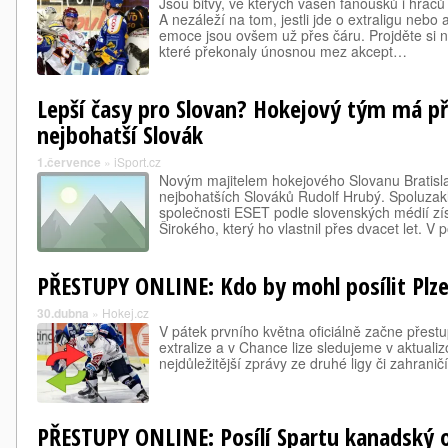
Jsou bitvy, ve kterých vášeň fanoušků i hráčů
A nezáleží na tom, jestli jde o extraligu nebo
emoce jsou ovšem už přes čáru. Projděte si n
které překonaly únosnou mez akcept…
Lepší časy pro Slovan? Hokejový tým má p
nejbohatší Slovák
1.července
»
iSport.cz
Novým majitelem hokejového Slovanu Bratisla
nejbohatších Slováků Rudolf Hrubý. Spoluzak
společnosti ESET podle slovenských médií zís
Širokého, který ho vlastnil přes dvacet let. V
PŘESTUPY ONLINE: Kdo by mohl posílit Plz
30.dubna
»
Hokej.cz
V pátek prvního května oficiálně začne přest
extralize a v Chance lize sledujeme v aktual
nejdůležitější zprávy ze druhé ligy či zahraničí
PŘESTUPY ONLINE: Posílí Spartu kanadský 