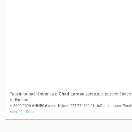
Tato informační stránka o
Chad Larose
zobrazuje poslední inter
redigován.
© 2000-2026
ANNECA s.r.o.
, Klíšská 977/77, 400 01 Ústí nad Labem,
Email
Mobilní
Tablet
|