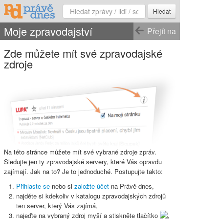
Hledat
Moje zpravodajství
Přejít na
Zde můžete mít své zpravodajské
zdroje
Na této stránce můžete mít své vybrané zdroje zpráv.
Sledujte jen ty zpravodajské servery, které Vás opravdu
zajímají. Jak na to? Je to jednoduché. Postupujte takto:
Přihlaste se
nebo si
založte účet
na Právě dnes,
najděte si kdekoliv v katalogu zpravodajských zdrojů
ten server, který Vás zajímá,
najeďte na vybraný zdroj myší a stiskněte
tlačítko
,