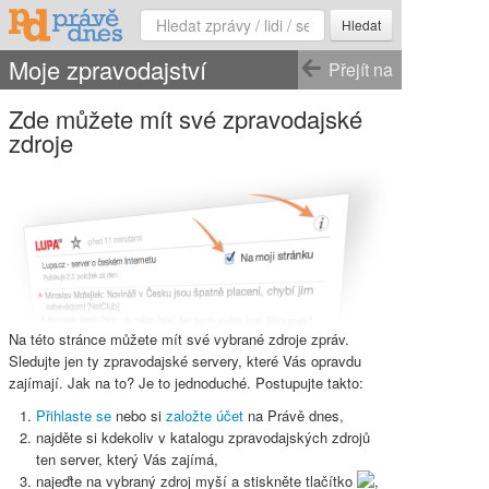
Hledat
Moje zpravodajství
Přejít na
Zde můžete mít své zpravodajské
zdroje
Na této stránce můžete mít své vybrané zdroje zpráv.
Sledujte jen ty zpravodajské servery, které Vás opravdu
zajímají. Jak na to? Je to jednoduché. Postupujte takto:
Přihlaste se
nebo si
založte účet
na Právě dnes,
najděte si kdekoliv v katalogu zpravodajských zdrojů
ten server, který Vás zajímá,
najeďte na vybraný zdroj myší a stiskněte
tlačítko
,