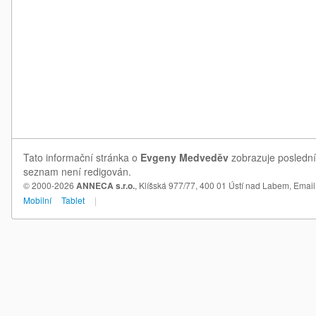
Tato informační stránka o
Evgeny Medveděv
zobrazuje poslední
seznam není redigován.
© 2000-2026
ANNECA s.r.o.
, Klíšská 977/77, 400 01 Ústí nad Labem,
Email
Mobilní
Tablet
|