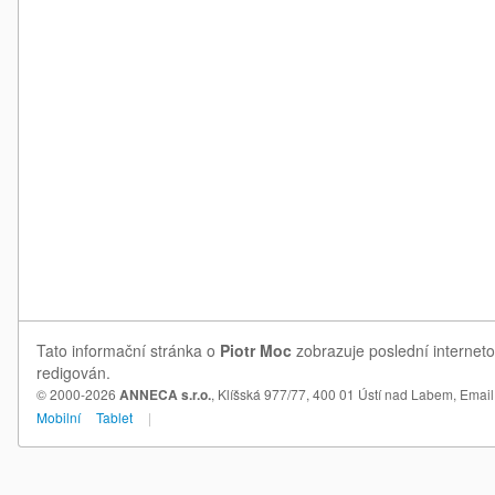
Tato informační stránka o
Piotr Moc
zobrazuje poslední interneto
redigován.
© 2000-2026
ANNECA s.r.o.
, Klíšská 977/77, 400 01 Ústí nad Labem,
Email
Mobilní
Tablet
|