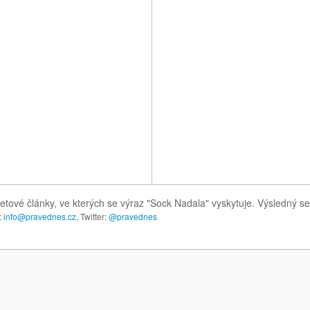
etové články, ve kterých se výraz "Sock Nadala" vyskytuje. Výsledný 
:
info@pravednes.cz
, Twitter:
@pravednes