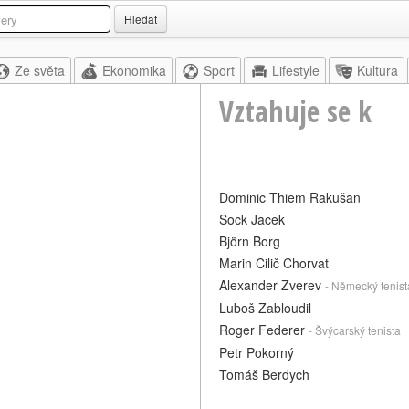
Hledat
Ze světa
Ekonomika
Sport
Lifestyle
Kultura
Vztahuje se k
Dominic Thiem Rakušan
Sock Jacek
Björn Borg
Marin Čilič Chorvat
Alexander Zverev
- Německý tenist
Luboš Zabloudil
Roger Federer
- Švýcarský tenista
Petr Pokorný
Tomáš Berdych