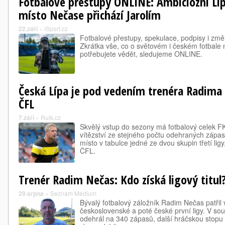
Fotbalové přestupy ONLINE: Ambiciózní Líp
místo Nečase přichází Jarolím
22.září
»
iSport.cz
Fotbalové přestupy, spekulace, podpisy i změ
Zkrátka vše, co o světovém i českém fotbale
potřebujete vědět, sledujeme ONLINE.
Česká Lípa je pod vedením trenéra Radima
ČFL
7.září
»
Ruik.cz
Skvělý vstup do sezony má fotbalový celek F
vítězství ze stejného počtu odehraných zápas
místo v tabulce jedné ze dvou skupin třetí l
ČFL.
Trenér Radim Nečas: Kdo získá ligový titul?
29.srpna
»
Seznam Médium
Bývalý fotbalový záložník Radim Nečas patřil 
československé a poté české první ligy. V so
odehrál na 340 zápasů, další hráčskou stopu 