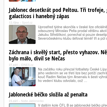
Jablonec desetkrát pod Peltou. Tři trofeje, 
galacticos i hanebný zápas
12.října
»
Sport.cz
Uprostřed týdne skončila v české lize oficiáln
odsouzený Miroslav Pelta prodal většinu akci
Jakubu Střeštíkovi, ponechal si pouze desetip
Severočeskému klubu šéfoval téměř tři a půl
Záchrana i skvělý start, přesto vyhazov. N
bylo málo, divil se Nečas
27.září
»
iDNES.cz
Na začátku roku převzal fotbalisty České Lípy v
jeho vedením se ve třetí lize bez potíží zachr
kouč Radim Nečas tým Arsenalu k šesti výhr
ho vedení klubu odvolalo, což …
Jablonecké béčko složila až penalta
23.září
»
Naše Jablonecko
V dalším kole ČFL B se jablonecké béčko před