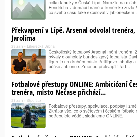
celku tabulky v České Lípě. Narazilo na exj
Fendricha v domácí bráně a trenérské žezlo 
co svého času také exceloval v jabloneckém
Překvapení v Lípě. Arsenal odvolal trenéra,
Jarolíma
23.září
»
Liberecká Drbna
Českolipský fotbalový Arsenal mění trenéra.
bývalý dlouholetý bundesligový fotbalista Dav
figuruje na druhém místě třetiligové tabulky a
béčko Jablonce. Změnou překvapil i řad…
Fotbalové přestupy ONLINE: Ambiciózní Če
trenéra, místo Nečase přichází...
23.září
»
iSport.cz
Fotbalové přestupy, spekulace, podpisy i změ
Zkrátka vše, co o světovém i českém fotbale
potřebujete vědět, sledujeme ONLINE.