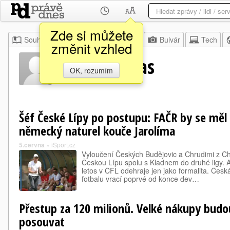
Zde si můžete
Souhrn
Moje
Z domova
Bulvár
Tech
změnit vzhled
Radim Nečas
OK, rozumím
Šéf České Lípy po postupu: FAČR by se měl 
německý naturel kouče Jarolíma
5.června
»
iSport.cz
Vyloučení Českých Budějovic a Chrudimi z C
Českou Lípu spolu s Kladnem do druhé ligy. A 
letos v ČFL odehraje jen jako formalita. Česk
fotbalu vrací poprvé od konce dev…
Přestup za 120 milionů. Velké nákupy budo
posouvat