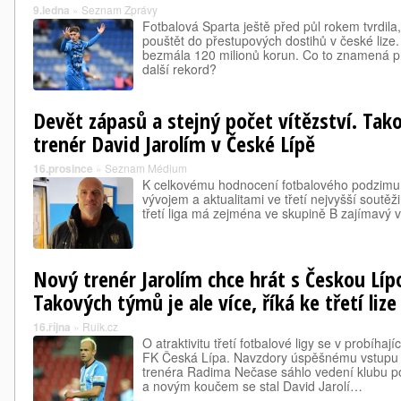
9.ledna
»
Seznam Zprávy
Fotbalová Sparta ještě před půl rokem tvrdil
pouštět do přestupových dostihů v české lize
bezmála 120 milionů korun. Co to znamená 
další rekord?
Devět zápasů a stejný počet vítězství. Tak
trenér David Jarolím v České Lípě
16.prosince
»
Seznam Médium
K celkovému hodnocení fotbalového podzimu ji
vývojem a aktualitami ve třetí nejvyšší soutěži
třetí liga má zejména ve skupině B zajímavý v
Nový trenér Jarolím chce hrát s Českou Líp
Takových týmů je ale více, říká ke třetí lize
16.října
»
Ruik.cz
O atraktivitu třetí fotbalové ligy se v probíhají
FK Česká Lípa. Navzdory úspěšnému vstupu 
trenéra Radima Nečase sáhlo vedení klubu p
a novým koučem se stal David Jarolí…