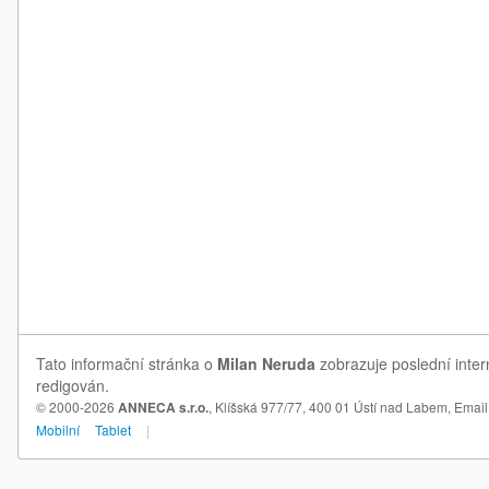
Tato informační stránka o
Milan Neruda
zobrazuje poslední inter
redigován.
© 2000-2026
ANNECA s.r.o.
, Klíšská 977/77, 400 01 Ústí nad Labem,
Email
Mobilní
Tablet
|