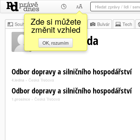
Zde si můžete
Souhrn
Moje
Z domova
Bulvár
Tech
změnit vzhled
Milan Neruda
OK, rozumím
Odbor dopravy a silničního hospodářství
4.ledna
»
Česká Třebová
Odbor dopravy a silničního hospodářství
1.prosince
»
Česká Třebová