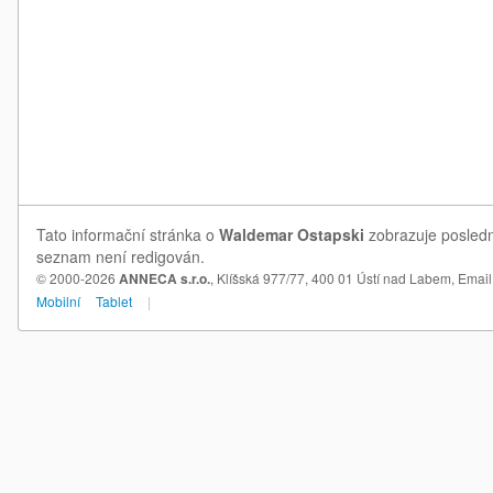
Tato informační stránka o
Waldemar Ostapski
zobrazuje poslední
seznam není redigován.
© 2000-2026
ANNECA s.r.o.
, Klíšská 977/77, 400 01 Ústí nad Labem,
Email
Mobilní
Tablet
|