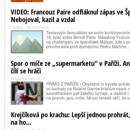
VIDEO: Francouz Paire odfláknul zápas ve Š
Nebojoval, kazil a vzdal
10.října
»
TenisPortal.cz
Tenisovým fanouškům se svým kontroverzním
18. hráč světa Benoit Paire. Náladový Franco
na challengeru ve španělské Málaze, kde v po
prvního kola proti domácímu Pedru Martíne
Spor o míče ze „supermarketu“ v Paříži. An
čílí se hráči
31.května
»
iSport.cz
PŘÍMO Z PAŘÍŽE | Obyčejně to bývala antuk
co cuchalo na Roland Garros hráčům nejvíc 
soundtrackem pařížského turnaje, a vlastně i
na povrch, jsou míče. Mnozí tenisté věří, že
Krejčíková po krachu: Lepší jednou prohrát,
na ho...
»
iSport.cz