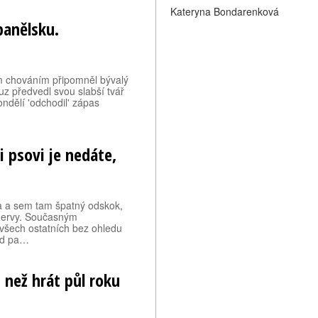
Kateryna Bondarenková
panělsku.
 chováním připomněl bývalý
uz předvedl svou slabší tvář
ndělí 'odchodil' zápas
…
i psovi je nedáte,
a a sem tam špatný odskok,
nervy. Současným
 všech ostatních bez ohledu
 od pa…
 než hrát půl roku