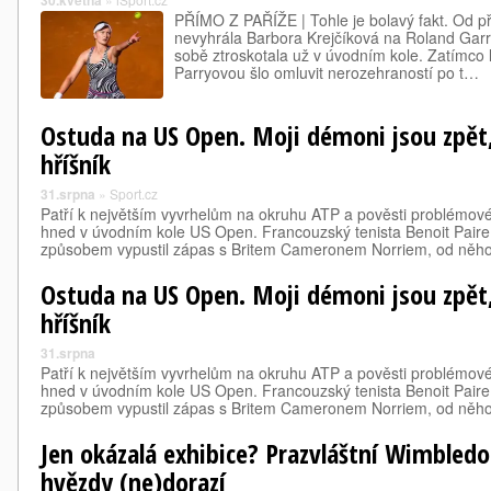
30.května
PŘÍMO Z PAŘÍŽE | Tohle je bolavý fakt. Od p
nevyhrála Barbora Krejčíková na Roland Garr
sobě ztroskotala už v úvodním kole. Zatímco
Parryovou šlo omluvit nerozehraností po t…
Ostuda na US Open. Moji démoni jsou zpět,
hříšník
31.srpna
»
Sport.cz
Patří k největším vyvrhelům na okruhu ATP a pověsti problémové
hned v úvodním kole US Open. Francouzský tenista Benoit Pair
způsobem vypustil zápas s Britem Cameronem Norriem, od něho
Ostuda na US Open. Moji démoni jsou zpět,
hříšník
31.srpna
Patří k největším vyvrhelům na okruhu ATP a pověsti problémové
hned v úvodním kole US Open. Francouzský tenista Benoit Pair
způsobem vypustil zápas s Britem Cameronem Norriem, od něho
Jen okázalá exhibice? Prazvláštní Wimbledo
hvězdy (ne)dorazí