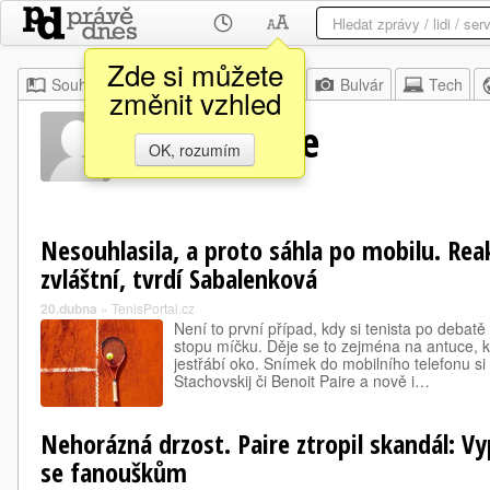
Zde si můžete
Souhrn
Moje
Z domova
Bulvár
Tech
změnit vzhled
Benoit Paire
OK, rozumím
Nesouhlasila, a proto sáhla po mobilu. Rea
zvláštní, tvrdí Sabalenková
20.dubna
»
TenisPortal.cz
Není to první případ, kdy si tenista po debat
stopu míčku. Děje se to zejména na antuce, k
jestřábí oko. Snímek do mobilního telefonu si 
Stachovskij či Benoit Paire a nově i…
Nehorázná drzost. Paire ztropil skandál: Vy
se fanouškům