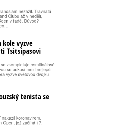
randslam nezažil. Travnatá
and Clubu až v neděli,
týden v řadě. Důvod?
 ten…
 kole vyzve
ti Tsitsipasovi
 se zkompletuje osmifinálové
vou se pokusí mezi nejlepší
erá vyzve světovou dvojku
ouzský tenista se
í nakazil koronavirem.
an Open, jež začíná 17.