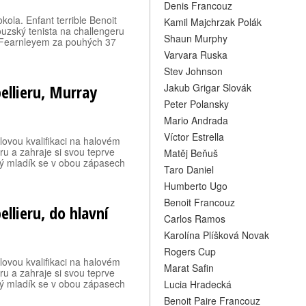
Denis Francouz
kola. Enfant terrible Benoit
Kamil Majchrzak Polák
ouzský tenista na challengeru
Shaun Murphy
 Fearnleyem za pouhých 37
Varvara Ruska
Stev Johnson
ellieru, Murray
Jakub Grigar Slovák
Peter Polansky
Mario Andrada
Víctor Estrella
lovou kvalifikaci na halovém
u a zahraje si svou teprve
Matěj Beňuš
ký mladík se v obou zápasech
Taro Daniel
Humberto Ugo
Benoit Francouz
ellieru, do hlavní
Carlos Ramos
Karolína Plíšková Novak
Rogers Cup
lovou kvalifikaci na halovém
Marat Safin
u a zahraje si svou teprve
ký mladík se v obou zápasech
Lucia Hradecká
Benoit Paire Francouz