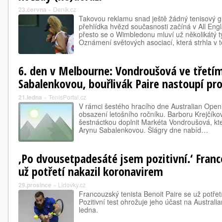
23.června
»
Deník.cz
Takovou reklamu snad ještě žádný tenisový g
přehlídka hvězd současnosti začíná v All Engl
přesto se o Wimbledonu mluví už několikátý 
Oznámení světových asociací, která strhla v
6. den v Melbourne: Vondroušová ve třetím
Sabalenkovou, bouřlivák Paire nastoupí pro
21.ledna
»
TenisPortal.cz
V rámci šestého hracího dne Australian Open
obsazení letošního ročníku. Barboru Krejčíko
šestnáctkou doplnit Markéta Vondroušová, kt
Arynu Sabalenkovou. Šlágry dne nabíd…
‚Po dvousetpadesáté jsem pozitivní.‘ Franc
už potřetí nakazil koronavirem
29.prosince
»
Lidovky.cz
Francouzský tenista Benoit Paire se už potřet
Pozitivní test ohrožuje jeho účast na Australi
ledna.