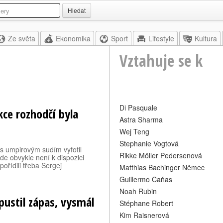
Hledat
Ze světa
Ekonomika
Sport
Lifestyle
Kultura
Vztahuje se k
Di Pasquale
kce rozhodčí byla
Astra Sharma
Wej Teng
Stephanie Vogtová
ě s umpirovým sudím vyfotil
Rikke Möller Pedersenová
de obvykle není k dispozici
pořídili třeba Sergej
Matthias Bachinger Němec
Guillermo Caňas
Noah Rubin
pustil zápas, vysmál
Stéphane Robert
Kim Raisnerová