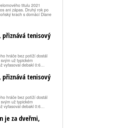
řelomového titulu 2021
os ani zápas. Druhý rok po
 loňský krach s domácí Diane
 přiznává tenisový
ho hráče bez potíží dostál
e svým už typickém
ž vyfasoval debakl 0:6…
 přiznává tenisový
ho hráče bez potíží dostál
e svým už typickém
ž vyfasoval debakl 0:6…
n je za dveřmi,