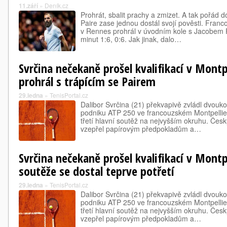
11.září
»
Deník.cz
Prohrát, sbalit prachy a zmizet. A tak pořád do
Paire zase jednou dostál svojí pověsti. Franc
v Rennes prohrál v úvodním kole s Jacobem
minut 1:6, 0:6. Jak jinak, dalo…
Svrčina nečekaně prošel kvalifikací v Montp
prohrál s trápícím se Pairem
29.ledna
»
TenisPortal.cz
Dalibor Svrčina (21) překvapivě zvládl dvouko
podniku ATP 250 ve francouzském Montpellier
třetí hlavní soutěž na nejvyšším okruhu. Čes
vzepřel papírovým předpokladům a…
Svrčina nečekaně prošel kvalifikací v Montp
soutěže se dostal teprve potřetí
29.ledna
»
TenisPortal.cz
Dalibor Svrčina (21) překvapivě zvládl dvouko
podniku ATP 250 ve francouzském Montpellier
třetí hlavní soutěž na nejvyšším okruhu. Čes
vzepřel papírovým předpokladům a…