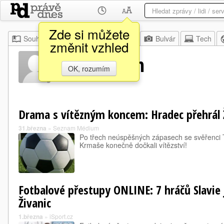
Zde si můžete
Souhrn
Moje
Z domova
Bulvár
Tech
změnit vzhled
Jakub Palán
OK, rozumím
Drama s vítězným koncem: Hradec přehrál Ž
31.března
»
Seznam Médium
Po třech neúspěšných zápasech se svěřenci 
Krmaše konečně dočkali vítězství!
Fotbalové přestupy ONLINE: 7 hráčů Slavie
Živanic
1.března
»
iSport.cz