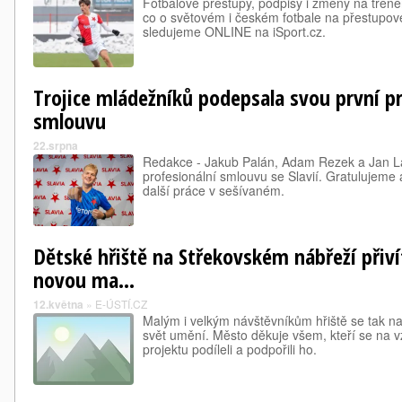
Fotbalové přestupy, podpisy i změny na trené
co o světovém i českém fotbale na přestupové
sledujeme ONLINE na iSport.cz.
Trojice mládežníků podepsala svou první pr
smlouvu
22.srpna
Redakce - Jakub Palán, Adam Rezek a Jan La
profesionální smlouvu se Slavií. Gratulujeme
další práce v sešívaném.
Dětské hřiště na Střekovském nábřeží přiv
novou ma...
12.května
»
E-ÚSTÍ.CZ
Malým i velkým návštěvníkům hřiště se tak n
svět umění. Město děkuje všem, kteří se na 
projektu podíleli a podpořili ho.