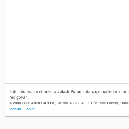
Tato informační stránka o
Jakub Palán
zobrazuje poslední intern
redigován.
© 2000-2026
ANNECA s.r.o.
, Klíšská 977/77, 400 01 Ústí nad Labem,
Email
Mobilní
Tablet
|