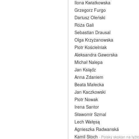
Ilona Kwiatkowska
Grzegorz Furgo
Dariusz Oleński
Róża Gali
Sebastian Drausal
Olga Krzyżanowska
Piotr Kościelniak
Aleksandra Gaworska
Michał Nalepa
Jan Ksiądz
Anna Zdaniem
Beata Małecka
Jan Kaczkowski
Piotr Nowak
Irena Santor
Sławomir Szmal
Lech Wałęsą
Agnieszka Radwanská
Kamil Stoch
- Polský skokan na lyží