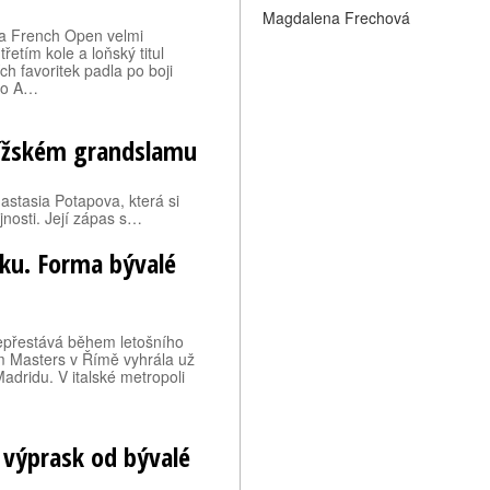
Magdalena Frechová
a French Open velmi
etím kole a loňský titul
ch favoritek padla po boji
sko A…
řížském grandslamu
astasia Potapova, která si
nosti. Její zápas s…
řku. Forma bývalé
epřestává během letošního
m Masters v Římě vyhrála už
adridu. V italské metropoli
výprask od bývalé