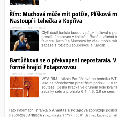
Řím: Muchová může mít potíže, Plíšková m
Nastoupí i Lehečka a Kopřiva
8.května
»
TenisPortal.cz
Čtyři čeští tenisté budou v pátek usilovat o po
prestižní tisícovce v italském Římě a všichni 
favorita. Karolína Muchová by však mohla m
zápase s rozjetou soupeřkou a Karolín…
Bartůňková se o překvapení nepostarala. V
formě hrající Potapovovou
5.května
»
TenisPortal.cz
WTA ŘÍM - Nikola Bartůňková na podniku WTA
jako na předchozím prestižním podniku v Mad
soutěže. Česká hráčka ve druhém kole kvalifi
začátky setů a prohrála 6:4, 4:6, 2:6 se sem
Tato informační stránka o
Anastasia Potapova
zobrazuje posledn
© 2000-2026
ANNECA s.r.o.
, Klíšská 977/77, 400 01 Ústí nad Labem,
Email