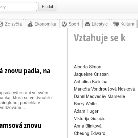
Hledat
Ze světa
Ekonomika
Sport
Lifestyle
Kultura
Vztahuje se k
Alberto Simon
á znovu padla, na
Jaqueline Cristian
Anhelina Kalinina
Markéta Vondroušová Nosková
sala výhru ani ve svém
Daniil Medveděv Marseille
anka, která se ve dvouhře
hingtonu, podlehla v
Barry White
avorizované …
Adam Huger
Viktorija Golubic
liamsová znovu
Anna Blinková
Cheung Edward