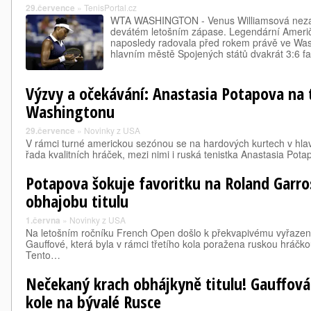
29.července
»
TenisPortal.cz
WTA WASHINGTON - Venus Williamsová nezap
devátém letošním zápase. Legendární Američ
naposledy radovala před rokem právě ve Was
hlavním městě Spojených států dvakrát 3:6 f
Výzvy a očekávání: Anastasia Potapova na t
Washingtonu
29.července
»
Novinky z USA
V rámci turné americkou sezónou se na hardových kurtech v hl
řada kvalitních hráček, mezi nimi i ruská tenistka Anastasia Pot
Potapova šokuje favoritku na Roland Garros
obhajobu titulu
1.června
»
Novinky z USA
Na letošním ročníku French Open došlo k překvapivému vyřazení
Gauffové, která byla v rámci třetího kola poražena ruskou hráčk
Tento…
Nečekaný krach obhájkyně titulu! Gauffová
kole na bývalé Rusce