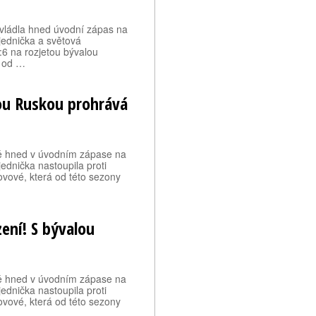
vládla hned úvodní zápas na
jednička a světová
:6 na rozjetou bývalou
á od …
lou Ruskou prohrává
vě hned v úvodním zápase na
jednička nastoupila proti
povové, která od této sezony
zení! S bývalou
vě hned v úvodním zápase na
jednička nastoupila proti
povové, která od této sezony