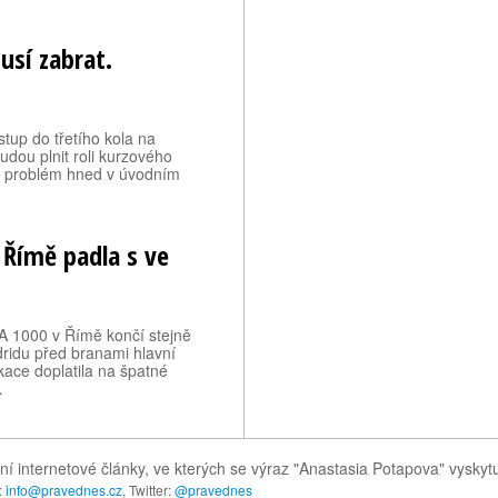
usí zabrat.
stup do třetího kola na
budou plnit roli kurzového
ít problém hned v úvodním
 Římě padla s ve
 1000 v Římě končí stejně
ridu před branami hlavní
kace doplatila na špatné
…
í internetové články, ve kterých se výraz "Anastasia Potapova" vysky
:
info@pravednes.cz
, Twitter:
@pravednes