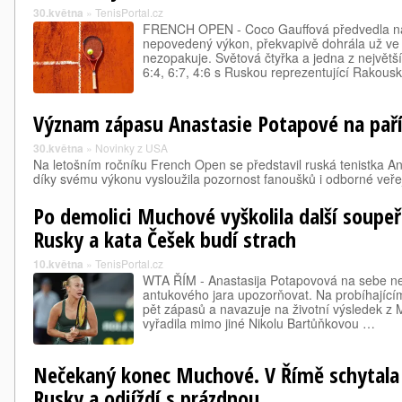
30.května
»
TenisPortal.cz
FRENCH OPEN - Coco Gauffová předvedla n
nepovedený výkon, překvapivě dohrála už ve tř
nezopakuje. Světová čtyřka a jedna z největší
6:4, 6:7, 4:6 s Ruskou reprezentující Rakou
Význam zápasu Anastasie Potapové na pa
30.května
»
Novinky z USA
Na letošním ročníku French Open se představil ruská tenistka An
díky svému výkonu vysloužila pozornost fanoušků i odborné veřej
Po demolici Muchové vyškolila další soupe
Rusky a kata Češek budí strach
10.května
»
TenisPortal.cz
WTA ŘÍM - Anastasija Potapovová na sebe n
antukového jara upozorňovat. Na probíhající
pět zápasů a navazuje na životní výsledek z M
vyřadila mimo jiné Nikolu Bartůňkovou …
Nečekaný konec Muchové. V Římě schytala 
Rusky a odjíždí s prázdnou