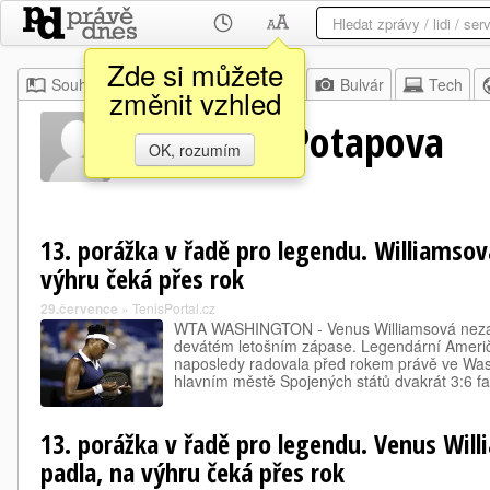
Zde si můžete
Souhrn
Moje
Z domova
Bulvár
Tech
změnit vzhled
Anastasia Potapova
OK, rozumím
13. porážka v řadě pro legendu. Williamsov
výhru čeká přes rok
29.července
»
TenisPortal.cz
WTA WASHINGTON - Venus Williamsová nezap
devátém letošním zápase. Legendární Američ
naposledy radovala před rokem právě ve Was
hlavním městě Spojených států dvakrát 3:6 f
13. porážka v řadě pro legendu. Venus Wil
padla, na výhru čeká přes rok