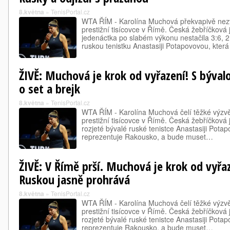
8.května
»
TenisPortal.cz
WTA ŘÍM - Karolína Muchová překvapivě nez
prestižní tisícovce v Římě. Česká žebříčková 
jedenáctka po slabém výkonu nestačila 3:6, 2
ruskou tenistku Anastasiji Potapovovou, kter
ŽIVĚ: Muchová je krok od vyřazení! S býva
o set a brejk
8.května
»
TenisPortal.cz
WTA ŘÍM - Karolína Muchová čelí těžké výz
prestižní tisícovce v Římě. Česká žebříčková 
rozjeté bývalé ruské tenistce Anastasiji Pota
reprezentuje Rakousko, a bude muset…
ŽIVĚ: V Římě prší. Muchová je krok od vyřa
Ruskou jasně prohrává
8.května
»
TenisPortal.cz
WTA ŘÍM - Karolína Muchová čelí těžké výz
prestižní tisícovce v Římě. Česká žebříčková 
rozjeté bývalé ruské tenistce Anastasiji Pota
reprezentuje Rakousko, a bude muset…