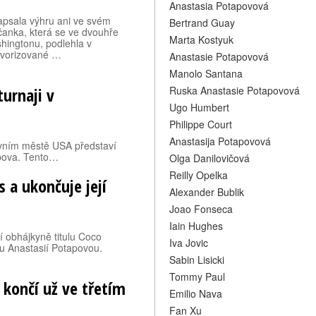
Anastasia Potapovová
sala výhru ani ve svém
Bertrand Guay
anka, která se ve dvouhře
Marta Kostyuk
hingtonu, podlehla v
avorizované …
Anastasie Potapovová
Manolo Santana
urnaji v
Ruska Anastasie Potapovová
Ugo Humbert
Philippe Court
Anastasija Potapovová
avním městě USA představí
apova. Tento…
Olga Danilovičová
Reilly Opelka
 a ukončuje její
Alexander Bublik
Joao Fonseca
Iain Hughes
 obhájkyně titulu Coco
Iva Jovic
ou Anastasií Potapovou.
Sabin Lisicki
Tommy Paul
 končí už ve třetím
Emilio Nava
Fan Xu