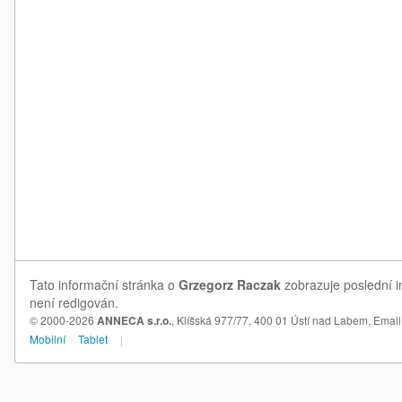
Tato informační stránka o
Grzegorz Raczak
zobrazuje poslední i
není redigován.
© 2000-2026
ANNECA s.r.o.
, Klíšská 977/77, 400 01 Ústí nad Labem,
Email
Mobilní
Tablet
|