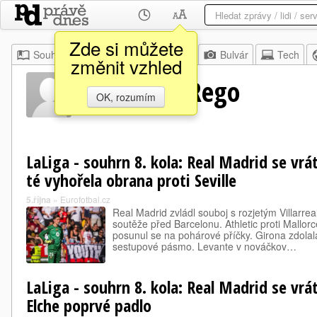
Zde si můžete
Souhrn
Moje
Z domova
Bulvár
Tech
změnit vzhled
Alejandro Rego
OK, rozumím
LaLiga - souhrn 8. kola: Real Madrid se vrát
té vyhořela obrana proti Seville
5.října
»
Eurofotbal.cz
Real Madrid zvládl souboj s rozjetým Villarrea
soutěže před Barcelonu. Athletic proti Mallorc
posunul se na pohárové příčky. Girona zdolal
sestupové pásmo. Levante v nováčkov…
LaLiga - souhrn 8. kola: Real Madrid se vrát
Elche poprvé padlo