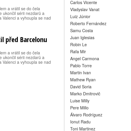
Carlos Vicente
lem a vrátil se do čela
Vladyslav Vanat
e ukončil sérii nezdarů a
Luiz Júnior
a Valenci a vyhoupla se nad
Roberto Fernández
Samu Costa
til před Barcelonu
Juan Iglesias
Robin Le
Rafa Mir
lem a vrátil se do čela
e ukončil sérii nezdarů a
Angel Carmona
a Valenci a vyhoupla se nad
Pablo Torre
Martin Ivan
Mathew Ryan
David Soria
Marko Dmitrovič
Luise Milly
Pere Millo
Álvaro Rodríguez
Ionut Radu
Toni Martinez