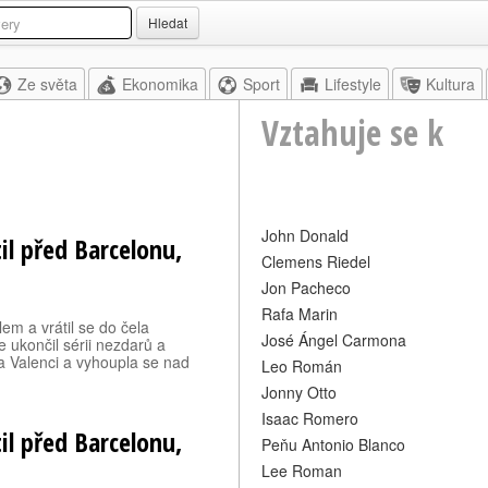
Hledat
Ze světa
Ekonomika
Sport
Lifestyle
Kultura
Vztahuje se k
John Donald
il před Barcelonu,
Clemens Riedel
Jon Pacheco
Rafa Marin
lem a vrátil se do čela
José Ángel Carmona
e ukončil sérii nezdarů a
a Valenci a vyhoupla se nad
Leo Román
Jonny Otto
Isaac Romero
il před Barcelonu,
Peňu Antonio Blanco
Lee Roman