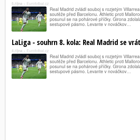
5.října
»
Eurofotbal.cz
Real Madrid zvládl souboj s rozjetým Villarrea
soutěže před Barcelonu. Athletic proti Mallorc
posunul se na pohárové příčky. Girona zdolal
sestupové pásmo. Levante v nováčkov…
LaLiga - souhrn 8. kola: Real Madrid se vrá
4.října
»
Eurofotbal.cz
Real Madrid zvládl souboj s rozjetým Villarrea
soutěže před Barcelonu. Athletic proti Mallorc
posunul se na pohárové příčky. Girona zdolal
sestupové pásmo. Levante v nováčkov…