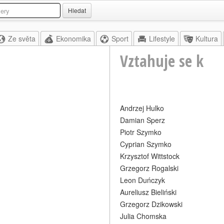
Hledat
Ze světa
Ekonomika
Sport
Lifestyle
Kultura
Vztahuje se k
Andrzej Hulko
Damian Sperz
Piotr Szymko
Cyprian Szymko
Krzysztof Wittstock
Grzegorz Rogalski
Leon Duńczyk
Aureliusz Bieliński
Grzegorz Dzikowski
Julia Chomska