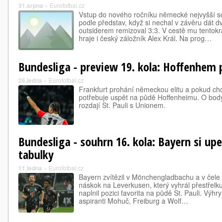
31.srpna
»
Eurofotbal.cz
Vstup do nového ročníku německé nejvyšší 
podle představ, když si nechal v závěru dát dv
outsiderem remizoval 3:3. V cestě mu tentokrá
hraje i český záložník Alex Král. Na prog…
Bundesliga - preview 19. kola: Hoffenhem p
26.ledna
»
Eurofotbal.cz
Frankfurt prohání německou elitu a pokud chce
potřebuje uspět na půdě Hoffenheimu. O body
rozdají St. Pauli s Unionem.
Bundesliga - souhrn 16. kola: Bayern si upev
tabulky
11.ledna
»
Eurofotbal.cz
Bayern zvítězil v Mönchengladbachu a v čele 
náskok na Leverkusen, který vyhrál přestřelk
naplnil pozici favorita na půdě St. Pauli. Výhr
aspiranti Mohuč, Freiburg a Wolf…