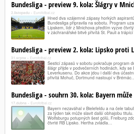
Bundesliga - preview 9. kola: Šlágry v Mn
2.listopadu
»
Eurofotbal.cz
Hned dva vzájemné zápasy horkých aspirantů 
Bundesliga připravila na sobotu. Program uz
Lipskem, lídr z Mnichova předtím vyzve čtvrt
v záchranářské bitvě přivítá St. Pauli a trápíc
Bundesliga - preview 2. kola: Lipsko proti
31.srpna
»
Eurofotbal.cz
Šesticí zápasů v sobotu pokračuje program d
šlágr přijde v podvečerních hodinách, kdy se 
Leverkusenu. Do akce jdou i další dva účastníc
přivítá Mohuč, Dortmund nastoupí v Brémác
Bundesliga - souhrn 30. kola: Bayern může 
17.dubna
»
Eurofotbal.cz
Bayern nezaváhal v Bielefeldu a na čele tabu
za týden tak může slavit další obhajobu titul
Wolfsburgu potupných šest gólů, Freiburg zd
čtvrté RB Lipsko. Hertha zvládla…