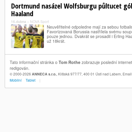
Dortmund nasázel Wolfsburgu půltucet gólů
Haaland
16.dubna
»
NOVA Sport
Neuvěřitelné odpoledne mají za sebou fotbal
Favorizovaná Borussia nastřílela svému soupe
pouze jednou. Dvakrát se prosadil i Erling Haal
už 18krát.
Tato informační stránka o
Tom Rothe
zobrazuje poslední interne
redigován.
© 2000-2026
ANNECA s.r.o.
, Klíšská 977/77, 400 01 Ústí nad Labem,
Email
Mobilní
Tablet
|