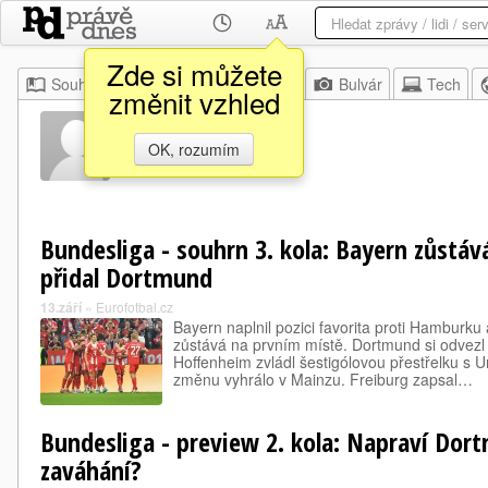
Zde si můžete
Souhrn
Moje
Z domova
Bulvár
Tech
změnit vzhled
Tom Rothe
OK, rozumím
Bundesliga - souhrn 3. kola: Bayern zůstává
přidal Dortmund
13.září
»
Eurofotbal.cz
Bayern naplnil pozici favorita proti Hamburku 
zůstává na prvním místě. Dortmund si odvez
Hoffenheim zvládl šestigólovou přestřelku s 
změnu vyhrálo v Mainzu. Freiburg zapsal…
Bundesliga - preview 2. kola: Napraví Dor
zaváhání?