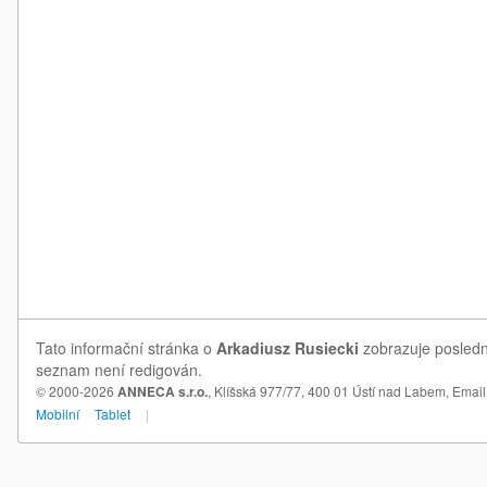
Tato informační stránka o
Arkadiusz Rusiecki
zobrazuje poslední
seznam není redigován.
© 2000-2026
ANNECA s.r.o.
, Klíšská 977/77, 400 01 Ústí nad Labem,
Email
Mobilní
Tablet
|