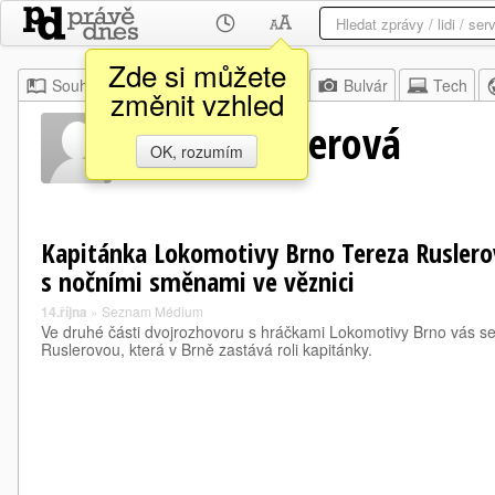
Zde si můžete
Souhrn
Moje
Z domova
Bulvár
Tech
změnit vzhled
Tereza Ruslerová
OK, rozumím
Kapitánka Lokomotivy Brno Tereza Ruslero
s nočními směnami ve věznici
14.října
»
Seznam Médium
Ve druhé části dvojrozhovoru s hráčkami Lokomotivy Brno vás 
Ruslerovou, která v Brně zastává roli kapitánky.