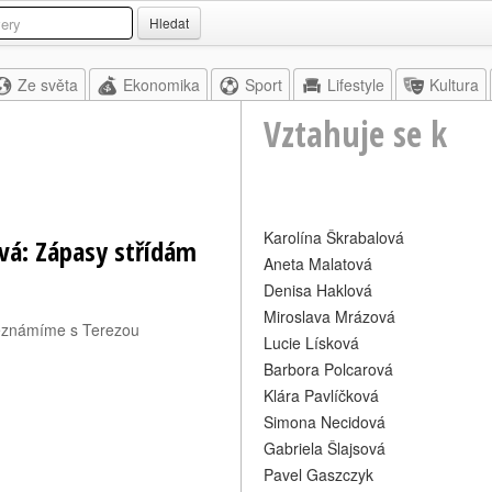
Hledat
Ze světa
Ekonomika
Sport
Lifestyle
Kultura
Vztahuje se k
Karolína Škrabalová
vá: Zápasy střídám
Aneta Malatová
Denisa Haklová
Miroslava Mrázová
seznámíme s Terezou
Lucie Lísková
Barbora Polcarová
Klára Pavlíčková
Simona Necidová
Gabriela Šlajsová
Pavel Gaszczyk