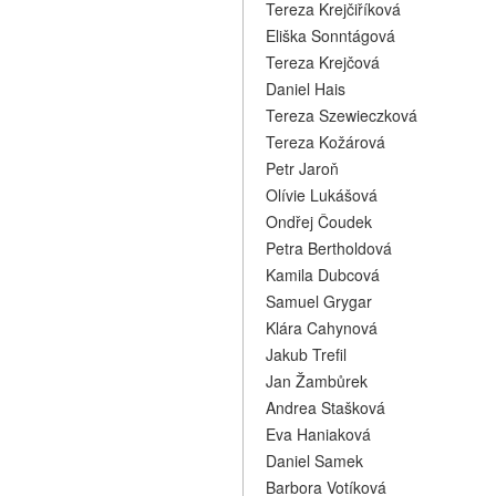
Tereza Krejčiříková
Eliška Sonntágová
Tereza Krejčová
Daniel Hais
Tereza Szewieczková
Tereza Kožárová
Petr Jaroň
Olívie Lukášová
Ondřej Čoudek
Petra Bertholdová
Kamila Dubcová
Samuel Grygar
Klára Cahynová
Jakub Trefil
Jan Žambůrek
Andrea Stašková
Eva Haniaková
Daniel Samek
Barbora Votíková