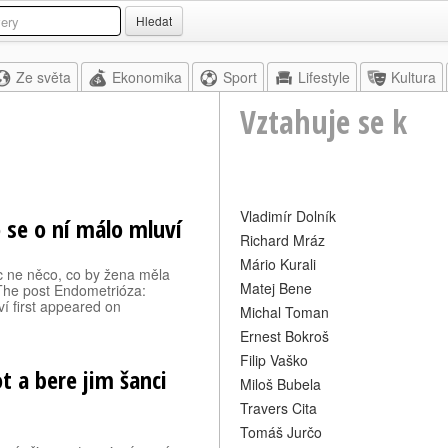
Hledat
Ze světa
Ekonomika
Sport
Lifestyle
Kultura
Vztahuje se k
Vladimír Dolník
 se o ní málo mluví
Richard Mráz
Mário Kurali
ec ne něco, co by žena měla
Matej Bene
 The post Endometrióza:
ví first appeared on
Michal Toman
Ernest Bokroš
Filip Vaško
t a bere jim šanci
Miloš Bubela
Travers Cita
Tomáš Jurčo