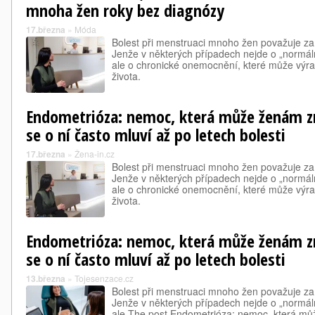
mnoha žen roky bez diagnózy
17.března
»
Móda
Bolest při menstruaci mnoho žen považuje za
Jenže v některých případech nejde o „normál
ale o chronické onemocnění, které může výrazn
života.
Endometrióza: nemoc, která může ženám zm
se o ní často mluví až po letech bolesti
17.března
»
Žena-in.cz
Bolest při menstruaci mnoho žen považuje za
Jenže v některých případech nejde o „normál
ale o chronické onemocnění, které může výrazn
života.
Endometrióza: nemoc, která může ženám zm
se o ní často mluví až po letech bolesti
13.března
»
Tojesenzace.cz
Bolest při menstruaci mnoho žen považuje za
Jenže v některých případech nejde o „normál
ale The post Endometrióza: nemoc, která mů