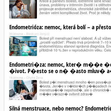
Křeče a pánevní bolesti, extrémně silné krvác
únava, problémy v intimním životě i s otěho
projevuje endometrióza, chronické zánětlivé
ženám velmi komplikovat život. Proč je někd
Endometrióza: nemoc, která bolí – a přesto
30.března
»
Blesk pro ženy.cz
Bolest při menstruaci není slabost. A už vůb
„prostě vydržet“. Přesto trvá průměrně 7–10 l
endometriózou stanoví správná diagnóza. End
přibližně 10 % žen v reprodukčním věku. Ce
Endometri�za: nemoc, kter� m��e 
�ivot. P�esto se o n� �asto mluv� a� 
18.března
»
Chytrá Žena
Bolest p�i menstruaci mnoho �en pova�u
�ivota. Jen�e v n�kter�ch p��padech 
menstrua�n� nepohodl�, ale o chronick
m��e v�razn� ovlivnit zdrav�
Silná menstruace, nebo nemoc? Endometrió