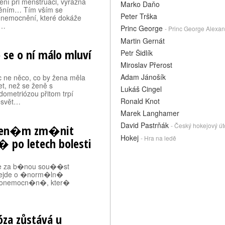
ení při menstruaci, výrazná
Marko Daňo
tněním… Tím vším se
Peter Trška
 onemocnění, které dokáže
y…
Princ George
- Princ George Alexa
Martin Gernát
 se o ní málo mluví
Petr Šidlík
Miroslav Přerost
Adam Jánošík
ec ne něco, co by žena měla
et, než se ženě s
Lukáš Cingel
ometriózou přitom trpí
Ronald Knot
losvět…
Marek Langhamer
David Pastrňák
- Český hokejový út
�en�m zm�nit
Hokej
- Hra na ledě
po letech bolesti
je za b�nou sou��st
nejde o �norm�ln�
� onemocn�n�, kter�
za zůstává u