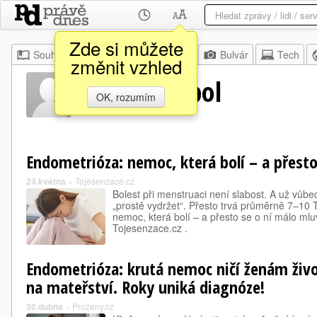
Zde si můžete
Souhrn
Moje
Z domova
Bulvár
Tech
změnit vzhled
Richard Sabol
OK, rozumím
Endometrióza: nemoc, která bolí – a přesto
24.května
»
Tojesenzace.cz
Bolest při menstruaci není slabost. A už vůb
„prostě vydržet“. Přesto trvá průměrně 7–10
nemoc, která bolí – a přesto se o ní málo mlu
Tojesenzace.cz .
Endometrióza: krutá nemoc ničí ženám živo
na mateřství. Roky uniká diagnóze!
30.dubna
»
Proženy.cz