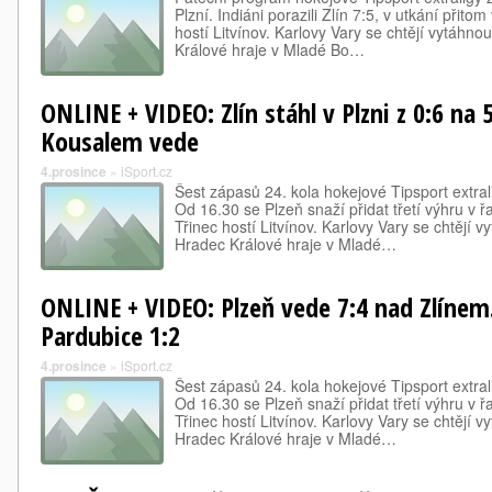
Plzní. Indiáni porazili Zlín 7:5, v utkání přito
hostí Litvínov. Karlovy Vary se chtějí vytáhno
Králové hraje v Mladé Bo…
ONLINE + VIDEO: Zlín stáhl v Plzni z 0:6 na
Kousalem vede
4.prosince
»
iSport.cz
Šest zápasů 24. kola hokejové Tipsport extral
Od 16.30 se Plzeň snaží přidat třetí výhru v ř
Třinec hostí Litvínov. Karlovy Vary se chtějí v
Hradec Králové hraje v Mladé…
ONLINE + VIDEO: Plzeň vede 7:4 nad Zlínem.
Pardubice 1:2
4.prosince
»
iSport.cz
Šest zápasů 24. kola hokejové Tipsport extral
Od 16.30 se Plzeň snaží přidat třetí výhru v ř
Třinec hostí Litvínov. Karlovy Vary se chtějí v
Hradec Králové hraje v Mladé…