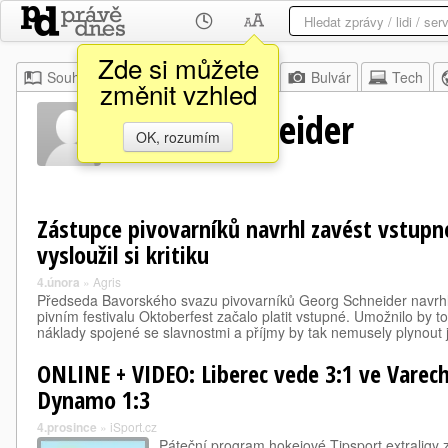
Zde si můžete
Souhrn
Moje
Z domova
Bulvár
Tech
změnit vzhled
Georg Schneider
OK, rozumím
Zástupce pivovarníků navrhl zavést vstupn
vysloužil si kritiku
4.února
»
Agris
Předseda Bavorského svazu pivovarníků Georg Schneider navrh
pivním festivalu Oktoberfest začalo platit vstupné. Umožnilo by t
náklady spojené se slavnostmi a příjmy by tak nemusely plynout
ONLINE + VIDEO: Liberec vede 3:1 ve Varech
Dynamo 1:3
4.prosince
»
iSport.cz
Páteční program hokejové Tipsport extraligy 