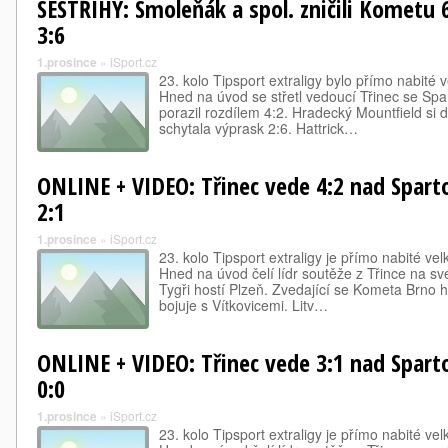
SESTŘIHY: Smoleňák a spol. zničili Kometu 6
3:6
1.prosince
»
iSport.cz
23. kolo Tipsport extraligy bylo přímo nabité 
Hned na úvod se střetl vedoucí Třinec se Spar
porazil rozdílem 4:2. Hradecký Mountfield si
schytala výprask 2:6. Hattrick…
ONLINE + VIDEO: Třinec vede 4:2 nad Sparto
2:1
1.prosince
»
iSport.cz
23. kolo Tipsport extraligy je přímo nabité ve
Hned na úvod čelí lídr soutěže z Třince na svém
Tygři hostí Plzeň. Zvedající se Kometa Brno h
bojuje s Vítkovicemi. Litv…
ONLINE + VIDEO: Třinec vede 3:1 nad Sparto
0:0
1.prosince
»
iSport.cz
23. kolo Tipsport extraligy je přímo nabité ve