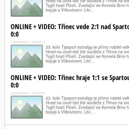
Hned na úvod čelí lídr soutěže z Třince na svém
Tygři hostí Plzeň. Zvedající se Kometa Brno h
bojuje s Vítkovicemi. Litv…
ONLINE + VIDEO: Třinec vede 2:1 nad Spartou
0:0
1.prosince
»
iSport.cz
23. kolo Tipsport extraligy je přímo nabité ve
Hned na úvod čelí lídr soutěže z Třince na svém
Tygři hostí Plzeň. Zvedající se Kometa Brno h
bojuje s Vítkovicemi. Litv…
ONLINE + VIDEO: Třinec hraje 1:1 se Spartou
0:0
1.prosince
»
iSport.cz
23. kolo Tipsport extraligy je přímo nabité ve
Hned na úvod čelí lídr soutěže z Třince na svém
Tygři hostí Plzeň. Zvedající se Kometa Brno h
bojuje s Vítkovicemi. Litv…