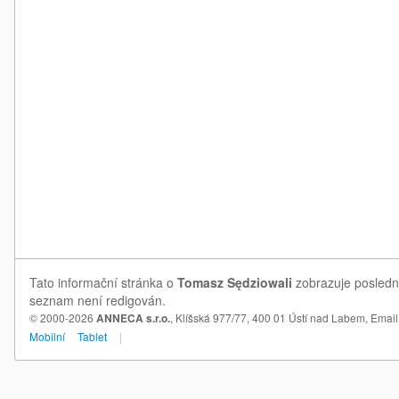
Tato informační stránka o
Tomasz Sędziowali
zobrazuje poslední
seznam není redigován.
© 2000-2026
ANNECA s.r.o.
, Klíšská 977/77, 400 01 Ústí nad Labem,
Email
Mobilní
Tablet
|